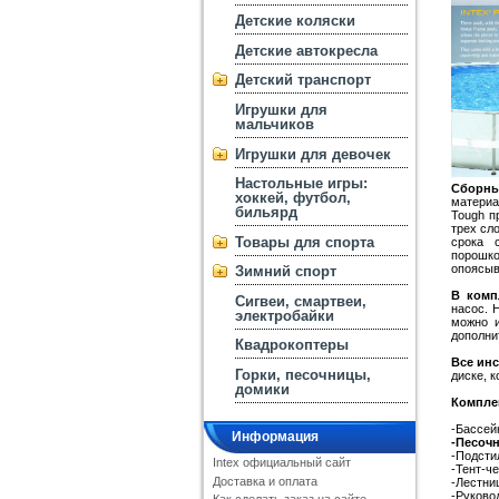
Детские коляски
Детские автокресла
Детский транспорт
Игрушки для
мальчиков
Игрушки для девочек
Настольные игры:
Сборны
хоккей, футбол,
материа
бильярд
Tough п
трех сл
Товары для спорта
срока 
порошко
опоясыв
Зимний спорт
В комп
Сигвеи, смартвеи,
насос. 
электробайки
можно и
дополни
Квадрокоптеры
Все ин
Горки, песочницы,
диске, к
домики
Комплек
-Бассейн
Информация
-
Песочн
-Подсти
Intex официальный сайт
-Тент-ч
Доставка и оплата
-Лестни
-Руково