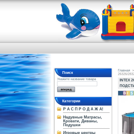
Главная
>
Поиск
26326/2832
Укажите название товара
INTEX 2
ПОДСТИ
Категории
Р А С П Р О Д А Ж А!
Надувные Матрасы,
Кровати, Диваны,
Подушки
Игровые центры