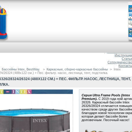
Главна
О магазин
Доставка и оплат
Инструкци
Стать
Сотрудничеств
Контакт
Бассейны Intex, BestWay.
>
Каркасные, сборно-каркасные бассейны
>
Intex
4/26324 (488х122 см.) + Пес. фильтр. насос, лестница, тент, подстилка.
6326/28324/26324 (488Х122 СМ.) + ПЕС. ФИЛЬТР. НАСОС, ЛЕСТНИЦА, ТЕНТ,
ЛКА.
Серия Ultra Frame Pools (Intex
Premium).
С 2019 года ноій артик
26326. Каркасный бассейн Intex
26326/28324 отличается повыш
качеством среди других бассейн
благодаря новой технологии окра
которая делает бассейн более
долговечным. Песочный насос!