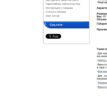
Как сделать заказ на сайте
-Видеод
Гарантийные обязательства
Инструкции к товарам
Характе
Статьи и обзоры
Размер
Intex оптом
Вес:
97 
Объем:
Габари
Соц сети
Произв
Также в
-Для ко
как мин
-
Набор 
-Вместо
в паре 
-
Вакумн
-Для п
нагрева
-
Термом
-
Ванноч