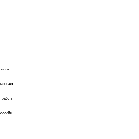
 менять,
работает
 работы
бассейн.