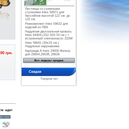
Лестница со съемными
ступенями Intex 58971 для
бассейнов высотой 122 см. до
132 см.
Ремкомплект Intex 59632 для
изделий из ПВХ
Надувная двуспальная кровать
Intex 64404 (152-203-33 см.) +
встроенный электронасос 220W
Intex 58641 (30x15 см.)
Надувные нарукавники
Картридж А Intex 29000 Фильтр
,00 грн.
для 28604,28638, 28636
Все лидеры продаж
Скидки
Товаров нет
кте идет