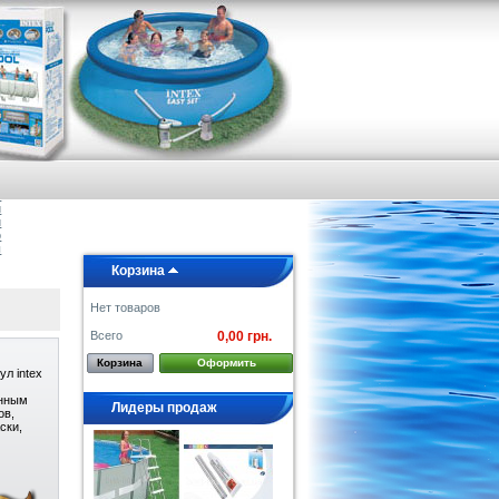
я
е
а
и
и
о
ы
Корзина
Нет товаров
Всего
0,00 грн.
Корзина
Оформить
ул intex
енным
Лидеры продаж
ов,
ски,