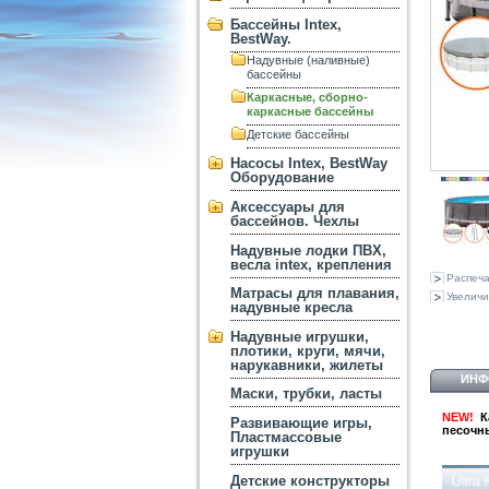
Бассейны Intex,
BestWay.
Надувные (наливные)
бассейны
Каркасные, сборно-
каркасные бассейны
Детские бассейны
Насосы Intex, BestWay
Оборудование
Аксессуары для
бассейнов. Чехлы
Надувные лодки ПВХ,
весла intex, крепления
Распеча
Матрасы для плавания,
Увеличи
надувные кресла
Надувные игрушки,
плотики, круги, мячи,
нарукавники, жилеты
ИНФ
Маски, трубки, ласты
NEW!
Ка
Развивающие игры,
песочны
Пластмассовые
игрушки
Детские конструкторы