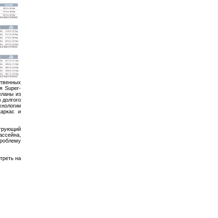
твенных
я Super-
еланы из
 долгого
нологии
каркас и
ьтрующий
ассейна,
проблему
треть на