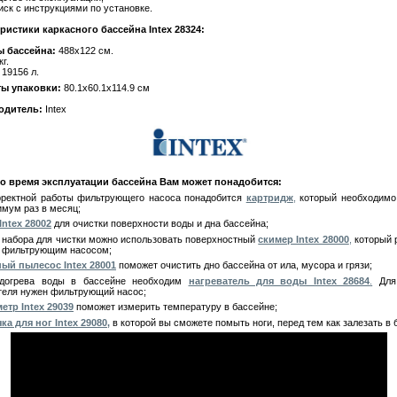
иск с инструкциями по установке.
ристики каркасного бассейна Intex 28324:
ы бассейна:
488х122 см.
кг.
19156 л.
ты упаковки:
80.1х60.1х114.9 см
одитель:
Intex
о время эксплуатации бассейна Вам может понадобится:
рректной работы фильтрующего насоса понадобится
картридж
,
который необходимо
имум раз в месяц;
Intex 28002
для очистки поверхности воды и дна бассейна;
 набора для чистки можно использовать поверхностный
скимер Intex 28000
,
который 
с фильтрующим насосом;
ый пылесос Intex 28001
поможет очистить дно бассейна от ила, мусора и грязи;
одогрева воды в бассейне необходим
нагреватель для воды Intex 28684
.
Для
теля нужен фильтрующий насос;
етр Intex 29039
поможет измерить температуру в бассейне;
ка для ног Intex 29080,
в которой вы сможете помыть ноги, перед тем как залезать в 