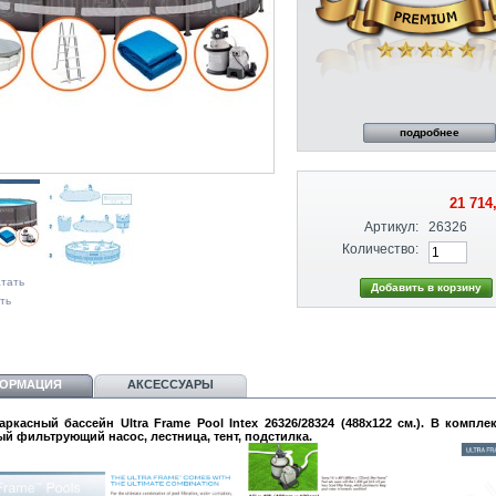
подробнее
21 714
Артикул:
26326
Количество:
тать
ть
ОРМАЦИЯ
АКСЕССУАРЫ
ркасный бассейн Ultra Frame Pool Intex 26326/28324 (488х122 см.). В компле
й фильтрующий насос , лестница, тент, подстилка.