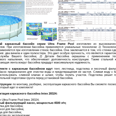
й каркасный бассейн серии Ultra Frame Pool
изготовлен из высококачес
лов. При изготовлении бассейна применяются уникальные технологии:
1)
Технологи
рименяется при изготовлении стенок бассейна. Она заключается в том, что стенки сд
оев: два винила и один полиэстера. Это дает особую прочность, что является гарантом
службы Вашего бассейна;
2)
Детали бассейна окрашены с применением тех
вого напыления, что обеспечивает долговечность конструкции. Также стальной 
ающая лента вокруг бассейна придадут максимальную надежность.
лекте с каркасным бассейном идут
тент, лестница, подстилка и песочный фил
Насос предназначен для очистки воды и предотвращения ее застоя. Сливая воду с б
спользовать сливной клапан и шланг, чтобы полить участок. Подстилка решит 
тельной подготовки грунта перед установкой бассейна.
струкции
по монтажу, разборке, эксплуатации каркасного бассейна Вы сможете посмо
оторый идет в комплекте!
тация каркасного бассейна Intex 28324:
 Ultra Frame Pool Intex 28324;
ый фильтрующий насос , мощностью 4500 л/ч;
лка для бассейна;
ехол для бассейна;
ца для бассейна;
дство по эксплуатации;