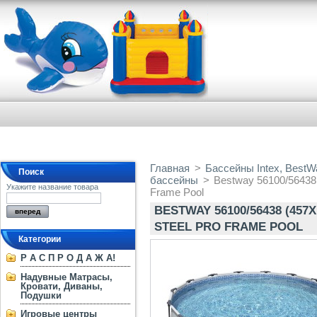
Главная
>
Бассейны Intex, BestW
Поиск
бассейны
>
Bestway 56100/56438
Укажите название товара
Frame Pool
BESTWAY 56100/56438 (45
STEEL PRO FRAME POOL
Категории
Р А С П Р О Д А Ж А!
Надувные Матрасы,
Кровати, Диваны,
Подушки
Игровые центры