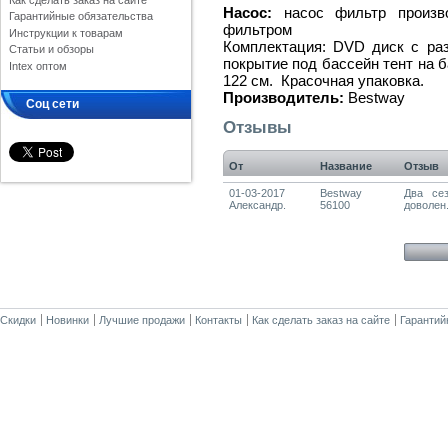
Как сделать заказ на сайте
Насос:
насос фильтр произво
Гарантийные обязательства
фильтром
Инструкции к товарам
Комплектация: DVD диск с раз
Статьи и обзоры
покрытие под бассейн тент на б
Intex оптом
122 см. Красочная упаковка.
Производитель:
Bestway
Соц сети
Отзывы
От
Название
Отзыв
01-03-2017
Bestway
Два сез
Александр.
56100
доволен
Скидки
Новинки
Лучшие продажи
Контакты
Как сделать заказ на сайте
Гарантий