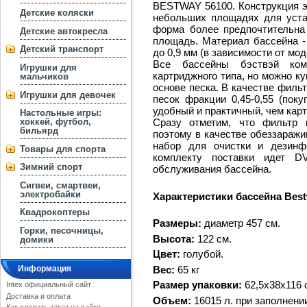
BESTWAY 56100. Конструкция эт
Детские коляски
небольших площадях для устан
форма более предпочтительна
Детские автокресла
площадь. Материал бассейна 
Детский транспорт
до 0,9 мм (в зависимости от мод
Все бассейны бэствэй комп
Игрушки для
картриджного типа, но можно к
мальчиков
основе песка. В качестве филь
Игрушки для девочек
песок фракции 0,45-0,55 (пок
удобный и практичный, чем кар
Настольные игры:
хоккей, футбол,
Сразу отметим, что фильтр 
бильярд
поэтому в качестве обеззаражи
набор для очистки и дезинф
Товары для спорта
комплекту поставки идет D
Зимний спорт
обслуживания бассейна.
Сигвеи, смартвеи,
электробайки
Характеристики бассейна Best
Квадрокоптеры
Размеры:
диаметр 457 см.
Горки, песочницы,
Высота:
122 см.
домики
Цвет:
голубой.
Вес:
65 кг
Информация
Размер упаковки:
62,5х38х116 с
Intex официальный сайт
Доставка и оплата
Объем:
16015 л. при заполнени