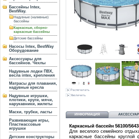
Бассейны Intex,
BestWay.
Надувные (наливные)
бассейны
Каркасные, сборно-
каркасные бассейны
Детские бассейны
Насосы Intex, BestWay
Оборудование
Аксессуары для
бассейнов. Чехлы
Надувные лодки ПВХ,
весла intex, крепления
Матрасы для плавания,
надувные кресла
Распечатать
Надувные игрушки,
Увеличить
плотики, круги, мячи,
нарукавники, жилеты
Маски, трубки, ласты
ИНФОРМАЦИЯ
АКСЕССУА
Развивающие игры,
Пластмассовые
Каркасный бассейн 56100/5643
игрушки
Для веселого семейного отдых
каркасные бассейны круглой
Детские конструкторы