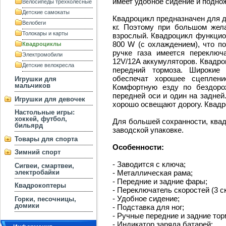
имеет удобное сидение и поднож
Велосипеды трехколесные
Детские самокаты
Квадроцикл предназначен для де
Велобеги
кг. Поэтому при большом жел
Толокары и карты
взрослый. Квадроцикл функцио
800 W (с охлаждением), что по
Квадроциклы
ручке газа имеется переключ
Электромобили
12V/12A аккумуляторов. Квадро
Детские велокресла
передний тормоза. Широкие 
обеспечат хорошее сцеплени
Игрушки для
мальчиков
Комфортную езду по бездоро
передней оси и один на задней
Игрушки для девочек
хорошо освещают дорогу. Квадр
Настольные игры:
хоккей, футбол,
Для большей сохранности, квад
бильярд
заводской упаковке.
Товары для спорта
Особенности:
Зимний спорт
- Заводится с ключа;
Сигвеи, смартвеи,
электробайки
- Металлическая рама;
- Передние и задние фары;
Квадрокоптеры
- Переключатель скоростей (3 с
- Удобное сидение;
Горки, песочницы,
домики
- Подставка для ног;
- Ручные передние и задние тор
- Индикатор заряда батарей;