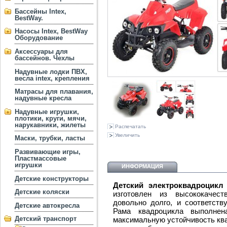
Бассейны Intex,
BestWay.
Насосы Intex, BestWay
Оборудование
Аксессуары для
бассейнов. Чехлы
Надувные лодки ПВХ,
весла intex, крепления
Матрасы для плавания,
надувные кресла
Надувные игрушки,
плотики, круги, мячи,
нарукавники, жилеты
Распечатать
Увеличить
Маски, трубки, ласты
Развивающие игры,
Пластмассовые
игрушки
ИНФОРМАЦИЯ
Детские конструкторы
Детский электроквадроцикл
Детские коляски
изготовлен из высококачест
довольно долго, и соответств
Детские автокресла
Рама квадроцикла выполнен
Детский транспорт
максимальную устойчивость ква