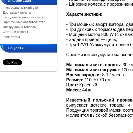
Информация
- Широкие колеса с прорезинен
Intex официальный сайт
Доставка и оплата
Характеристики:
Как сделать заказ на сайте
Гарантийные обязательства
- Три мощных амортизатора: два
Инструкции к товарам
- Три дисковых тормоза: два пе
Статьи и обзоры
- Мощный мотор 800 W (с охлаж
Intex оптом
- Задний привод — цепь;
- Три 12V/12A аккумуляторные б
Соц сети
Срок жизни аккумулятора окол
Максимальная скорость:
30 км
Максимальная нагрузка:
100 кг
Время зарядки:
8-12 часов.
Размер:
110-70-70 см.
Цвет:
Красный
Масса:
44 кг.
Известный польский произв
выпускает детские товары и
Продукция торговой марки соот
и славится высокой безопаснос