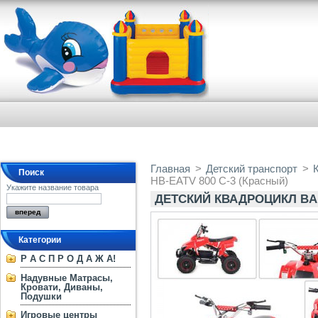
Главная
>
Детский транспорт
>
Поиск
HB-EATV 800 C-3 (Красный)
Укажите название товара
ДЕТСКИЙ КВАДРОЦИКЛ BAM
Категории
Р А С П Р О Д А Ж А!
Надувные Матрасы,
Кровати, Диваны,
Подушки
Игровые центры