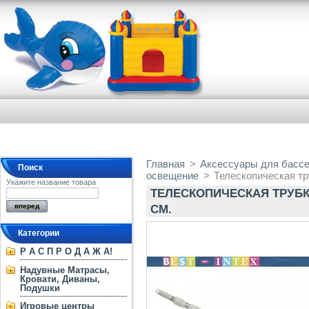
Главная
>
Аксессуары для басс
Поиск
освещение
>
Телескопическая тру
Укажите название товара
ТЕЛЕСКОПИЧЕСКАЯ ТРУБКА 
СМ.
Категории
Р А С П Р О Д А Ж А!
Надувные Матрасы,
Кровати, Диваны,
Подушки
Игровые центры