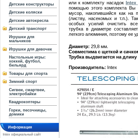
или к комплекту насадок
Intex
Детские конструкторы
помощью этого комплекта Вы 
Детские коляски
мусор, накопившийся как на 
(листву, насекомых и т.п.). 
Детские автокресла
особых усилий очистить все
трубка в диаметре составляет
Детский транспорт
легкого алюминия, поэтому ее у
Игрушки для
мальчиков
Диаметр:
29,8 мм.
Игрушки для девочек
Совместима с щеткой и сачком
Трубка выдвигается на длину 
Настольные игры:
хоккей, футбол,
бильярд
Производитель:
Intex
Товары для спорта
Зимний спорт
Сигвеи, смартвеи,
электробайки
Квадрокоптеры
Горки, песочницы,
домики
Информация
Intex официальный сайт