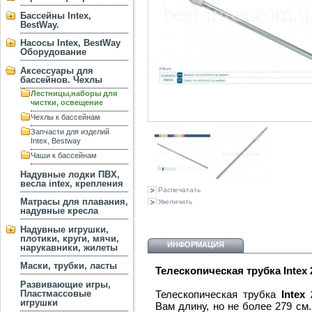
Бассейны Intex,
BestWay.
Насосы Intex, BestWay
Оборудование
Аксессуары для
бассейнов. Чехлы
Лестницы,наборы для
чистки, освещение
Чехлы к бассейнам
Запчасти для изделий
Intex, Bestway
Чаши к бассейнам
Надувные лодки ПВХ,
весла intex, крепления
Распечатать
Матрасы для плавания,
Увеличить
надувные кресла
Надувные игрушки,
плотики, круги, мячи,
ИНФОРМАЦИЯ
нарукавники, жилеты
Маски, трубки, ласты
Телескопическая трубка Intex 2
Развивающие игры,
Пластмассовые
Телескопическая трубка
Intex
игрушки
Вам длину, но не более 279 см