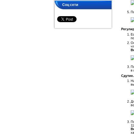
Соц сети
По
Регулир
Е
по
О
ч
В
По
в 
Сдутие.
Н
вы
Дл
во
По
11
В
ха