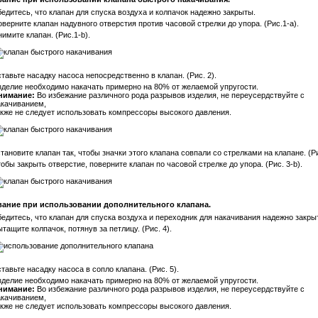
едитесь, что клапан для спуска воздуха и колпачок надежно закрыты.
верните клапан надувного отверстия против часовой стрелки до упора. (Рис.1-a).
имите клапан. (Рис.1-b).
тавьте насадку насоса непосредственно в клапан. (Рис. 2).
зделие необходимо накачать примерно на 80% от желаемой упругости.
нимание:
Во избежание различного рода разрывов изделия, не переусердствуйте с
акачиванием,
акже не следует использовать компрессоры высокого давления.
тановите клапан так, чтобы значки этого клапана совпали со стрелками на клапане. (Ри
обы закрыть отверстие, поверните клапан по часовой стрелке до упора. (Рис. 3-b).
вание при использовании дополнительного клапана.
едитесь, что клапан для спуска воздуха и переходник для накачивания надежно закры
тащите колпачок, потянув за петлицу. (Рис. 4).
тавьте насадку насоса в сопло клапана. (Рис. 5).
зделие необходимо накачать примерно на 80% от желаемой упругости.
нимание:
Во избежание различного рода разрывов изделия, не переусердствуйте с
акачиванием,
акже не следует использовать компрессоры высокого давления.