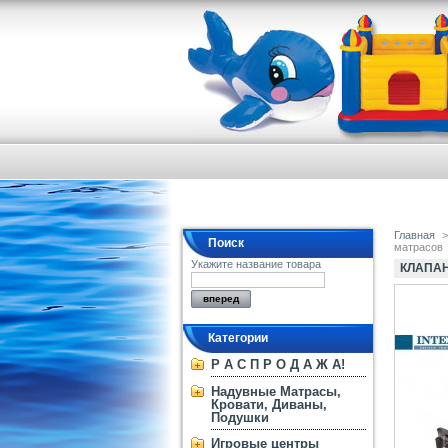
Главная
>
Поиск
матрасов
Укажите название товара
КЛАПАН
Категории
Р А С П Р О Д А Ж А!
Надувные Матрасы,
Кровати, Диваны,
Подушки
Игровые центры