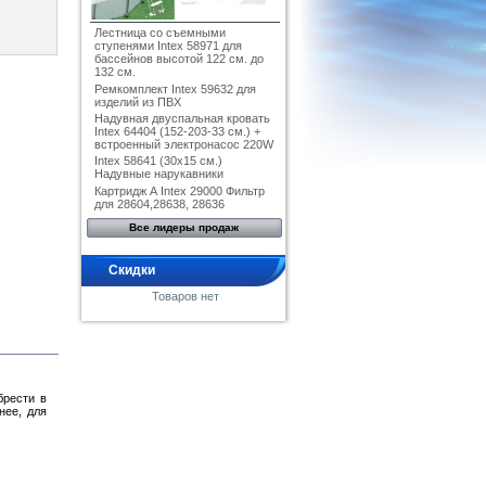
Лестница со съемными
ступенями Intex 58971 для
бассейнов высотой 122 см. до
132 см.
Ремкомплект Intex 59632 для
изделий из ПВХ
Надувная двуспальная кровать
Intex 64404 (152-203-33 см.) +
встроенный электронасос 220W
Intex 58641 (30x15 см.)
Надувные нарукавники
Картридж А Intex 29000 Фильтр
для 28604,28638, 28636
Все лидеры продаж
Скидки
Товаров нет
брести в
нее, для