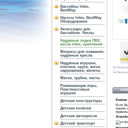
Бассейны Intex,
BestWay.
Насосы Intex, BestWay
Оборудование
Аксессуары для
бассейнов. Чехлы
Надувные лодки ПВХ,
весла intex, крепления
Матрасы для плавания,
надувные кресла
Надувные игрушки,
плотики, круги, мячи,
Распеча
нарукавники, жилеты
Увеличи
Маски, трубки, ласты
Развивающие игры,
Пластмассовые
ИНФ
игрушки
Клапан 
Детские конструкторы
Если Вы
Детские коляски
нашем и
правиль
Детские автокресла
Устройс
Детский транспорт
Накачи