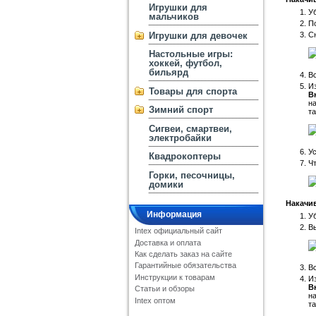
Игрушки для
Уб
мальчиков
По
Игрушки для девочек
Сн
Настольные игры:
хоккей, футбол,
бильярд
Вс
И
Товары для спорта
В
н
Зимний спорт
т
Сигвеи, смартвеи,
электробайки
Ус
Квадрокоптеры
Чт
Горки, песочницы,
домики
Накачи
Информация
Уб
Вы
Intex официальный сайт
Доставка и оплата
Как сделать заказ на сайте
Гарантийные обязательства
Вс
Инструкции к товарам
И
В
Статьи и обзоры
н
Intex оптом
т