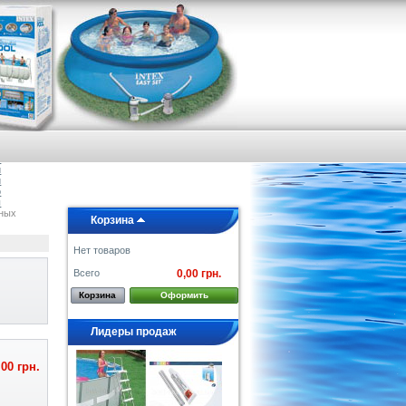
я
е
а
и
и
о
ы
вных
Корзина
Нет товаров
Всего
0,00 грн.
Корзина
Оформить
Лидеры продаж
,00 грн.