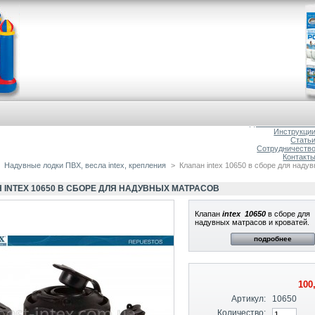
Главна
О магазин
Доставка и оплат
Инструкци
Стать
Сотрудничеств
Контакт
Надувные лодки ПВХ, весла intex, крепления
>
Клапан intex 10650 в сборе для наду
 INTEX 10650 В СБОРЕ ДЛЯ НАДУВНЫХ МАТРАСОВ
Клапан
intex
10650
в сборе для
надувных матрасов и кроватей.
подробнее
100
Артикул:
10650
Количество: