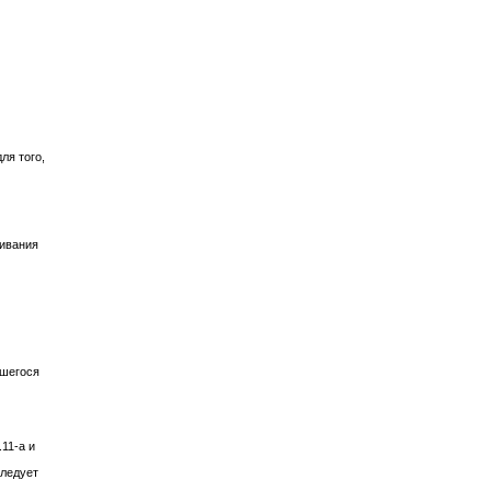
ля того,
чивания
вшегося
11-a и
следует