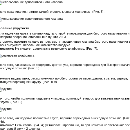
сле накачивания, плотно закройте сопло клапана колпачком. (Рис. 6).
ование упругости.
сли надувная кровать сильно надута, откройте переходник для быстрого накачивания и
вторите операции, описанные в пункте 2 и 3.
сторожно нажмите на одно из трех выступающих ушек клапана быстрого накачивания д
тобы выпустить небольшое количество воздуха.
нимание:
Не следует удерживать резиновую диафрагму. (Рис. 7).
сле того, как желаемая твердость достигнута, верните переходник для быстрого нака
исходную позицию (Рис. 3).
ажмите на два ушка, расположенных по обе стороны от переходника, а затем, дернув,
тащите переходник наружу. (Рис. 8-9).
я того, чтобы положить изделие в упаковку, используйте насос для выкачивания оста
здуха. (Рис.10).
сле того, как изделие полностью сдуто, верните переходник в исходную позицию. (Рис.
-b).
нимание:
Если клапан (VA 34) установлен правильно, то при нажатии на "петельки" по
рактерный звук - 2 щелчка.