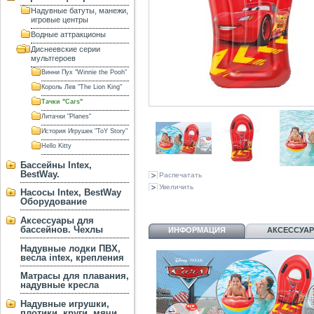
Надувные батуты, манежи,
игровые центры
Водные аттракционы
Диснеевские серии
мультгероев
Винни Пух "Winnie the Pooh"
Король Лев "The Lion King"
Тачки "Cars"
Литачки "Planes"
История Игрушек "ToY Story"
Hello Kitty
Бассейны Intex,
BestWay.
Распечатать
Увеличить
Насосы Intex, BestWay
Оборудование
Аксессуары для
бассейнов. Чехлы
ИНФОРМАЦИЯ
АКСЕССУА
Надувные лодки ПВХ,
весла intex, крепления
Матрасы для плавания,
надувные кресла
Надувные игрушки,
плотики, круги, мячи,