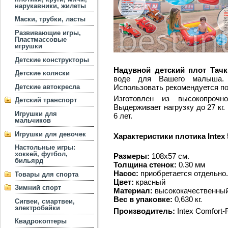
нарукавники, жилеты
Маски, трубки, ласты
Развивающие игры,
Пластмассовые
игрушки
Детские конструкторы
Надувной детский плот Тачки
Детские коляски
воде для Вашего малыша. 
Использовать рекомендуется п
Детские автокресла
Изготовлен из высокопрочн
Детский транспорт
Выдерживает нагрузку до 27 кг.
Игрушки для
6 лет.
мальчиков
Игрушки для девочек
Характеристики плотика Intex 
Настольные игры:
хоккей, футбол,
Размеры:
108x57 см.
бильярд
Толщина стенок:
0.30 мм
Насос:
приобретается отдельно.
Товары для спорта
Цвет:
красный
Зимний спорт
Материал:
высококачественный
Вес в упаковке:
0,630 кг.
Сигвеи, смартвеи,
электробайки
Производитель:
Intex Comfort-
Квадрокоптеры