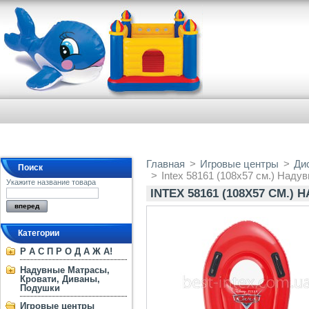
Главная
>
Игровые центры
>
Ди
Поиск
>
Intex 58161 (108х57 см.) Наду
Укажите название товара
INTEX 58161 (108Х57 СМ.
Категории
Р А С П Р О Д А Ж А!
Надувные Матрасы,
Кровати, Диваны,
Подушки
Игровые центры