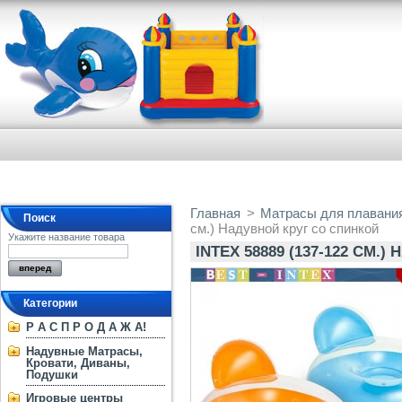
Главная
>
Матрасы для плавания
Поиск
см.) Надувной круг со спинкой
Укажите название товара
INTEX 58889 (137-122 СМ.
Категории
Р А С П Р О Д А Ж А!
Надувные Матрасы,
Кровати, Диваны,
Подушки
Игровые центры