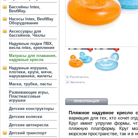
Бассейны Intex,
BestWay.
Насосы Intex, BestWay
Оборудование
Аксессуары для
бассейнов. Чехлы
Надувные лодки ПВХ,
весла intex, крепления
Матрасы для плавания,
надувные кресла
Надувные игрушки,
плотики, круги, мячи,
нарукавники, жилеты
Распечатать
Увеличить
Маски, трубки, ласты
Развивающие игры,
Пластмассовые
игрушки
ИНФОРМАЦИЯ
Детские конструкторы
Пляжное надувное кресло с
Детские коляски
вариация для тех, кто хочет от
Круг имеет упругие формы, чт
Детские автокресла
пляжную платформу. Круг мо
Детский транспорт
морском пространстве, так и в