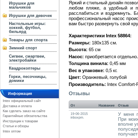
Яркий и стильный дизайн позво
Игрушки для
мальчиков
любом пляже, а удобный и п
расслабиться и вздремнуть. Б
Игрушки для девочек
профессиональный насос проис
вам быстро развернуть свой кру
Настольные игры:
хоккей, футбол,
бильярд
Характеристики Intex 58864:
Товары для спорта
Размеры:
180х135 см.
Зимний спорт
Высота:
65 см
Насос:
приобретается отдельно.
Сигвеи, смартвеи,
электробайки
Толщина винила:
0,45 мм
Квадрокоптеры
Вес в упаковке:
0,5 кг.
Горки, песочницы,
Цвет:
Оранжевый, голубой
домики
Производитель:
Intex Comfort-
Отзывы
Информация
Intex официальный сайт
От
Название
Отзыв
Доставка и оплата
Как сделать заказ на сайте
19-06-2015
У меня п
Гарантийные обязательства
inboxpm.
При моих
Инструкции к товарам
вполне у
Статьи и обзоры
полусидя
Intex оптом
получа