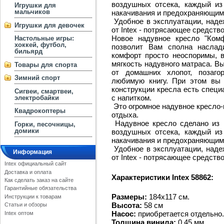
воздушных отсека, каждый и
Игрушки для
мальчиков
накачивания и предохраняющим 
Удобное в эксплуатации, надеж
Игрушки для девочек
от Intex - потрясающее средств
Новое надувное кресло "Ком
Настольные игры:
хоккей, футбол,
позволит Вам сполна наслад
бильярд
комфорт просто неоспоримы, 
мягкость надувного матраса. В
Товары для спорта
от домашних хлопот, позаго
Зимний спорт
любимую книгу. При этом вы
конструкции кресла есть специ
Сигвеи, смартвеи,
с напитком.
электробайки
Это огромное надувное кресло-
Квадрокоптеры
отдыха.
Надувное кресло сделано из 
Горки, песочницы,
домики
воздушных отсека, каждый и
накачивания и предохраняющим 
Удобное в эксплуатации, надеж
Информация
от Intex - потрясающее средств
Intex официальный сайт
Доставка и оплата
Характеристики Intex 58862:
Как сделать заказ на сайте
Гарантийные обязательства
Размеры:
184х117 см.
Инструкции к товарам
Высота:
58 см
Статьи и обзоры
Насос:
приобретается отдельно.
Intex оптом
Толщина винила:
0,45 мм