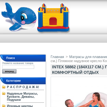
Главная
>
Матрасы для плавания
Поиск
см.) Пляжное надувное кресло 
Укажите название товара
INTEX 58862 (184Х117 СМ
КОМФОРТНЫЙ ОТДЫХ
Категории
Р А С П Р О Д А Ж А!
Надувные Матрасы,
Кровати, Диваны,
Подушки
Игровые центры