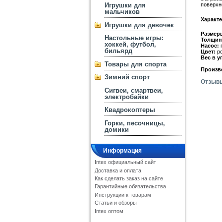
Игрушки для
поверхн
мальчиков
Характе
Игрушки для девочек
Размер
Настольные игры:
Толщин
хоккей, футбол,
Насос:
п
бильярд
Цвет:
ро
Вес в у
Товары для спорта
Произв
Зимний спорт
Отзыв
Сигвеи, смартвеи,
электробайки
Квадрокоптеры
Горки, песочницы,
домики
Информация
Intex официальный сайт
Доставка и оплата
Как сделать заказ на сайте
Гарантийные обязательства
Инструкции к товарам
Статьи и обзоры
Intex оптом