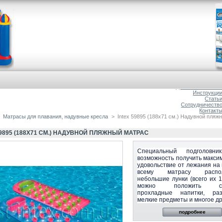
Главна
О магазин
Доставка и оплат
Инструкци
Стать
Сотрудничеств
Контакт
Матрасы для плавания, надувные кресла
>
Intex 59895 (188х71 см.) Надувной пляж
59895 (188Х71 СМ.) НАДУВНОЙ ПЛЯЖНЫЙ МАТРАС
Специальный подголовни
возможность получить макси
удовольствие от лежания на
всему матрасу распо
небольшие лунки (всего их 1
можно положить ста
прохладные напитки, раз
мелкие предметы и многое др
подробнее