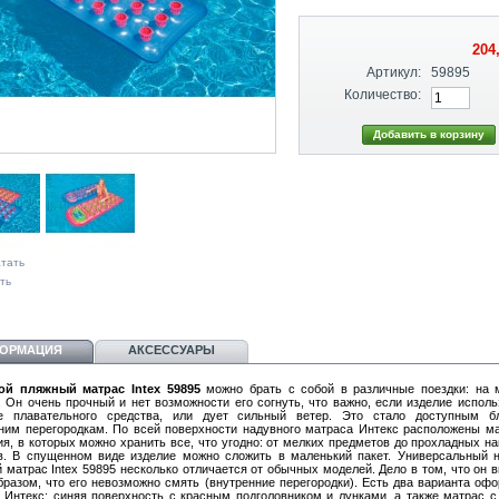
204
Артикул:
59895
Количество:
тать
ть
ОРМАЦИЯ
АКСЕССУАРЫ
ой пляжный матрас Intex 59895
можно брать с собой в различные поездки: на 
. Он очень прочный и нет возможности его согнуть, что важно, если изделие исполь
ве плавательного средства, или дует сильный ветер. Это стало доступным бл
ним перегородкам. По всей поверхности надувного матраса Интекс расположены м
ия, в которых можно хранить все, что угодно: от мелких предметов до прохладных на
в. В спущенном виде изделие можно сложить в маленький пакет. Универсальный 
 матрас Intex 59895 несколько отличается от обычных моделей. Дело в том, что он 
бразом, что его невозможно смять (внутренние перегородки). Есть два варианта оф
 Интекс: синяя поверхность с красным подголовником и лунками, а также матрас с