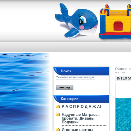
Главная
>
Поиск
матрас
Укажите название товара
INTEX 
Категории
Р А С П Р О Д А Ж А!
Надувные Матрасы,
Кровати, Диваны,
Подушки
Игровые центры