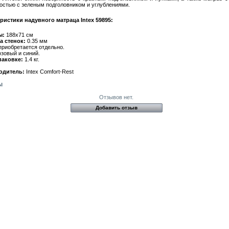
остью с зеленым подголовником и углублениями.
ристики надувного матраца Intex 59895:
ы:
188х71 см
а стенок:
0.35 мм
риобретается отдельно.
зовый и синий.
паковке:
1.4 кг.
одитель:
Intex Comfort-Rest
ы
Отзывов нет.