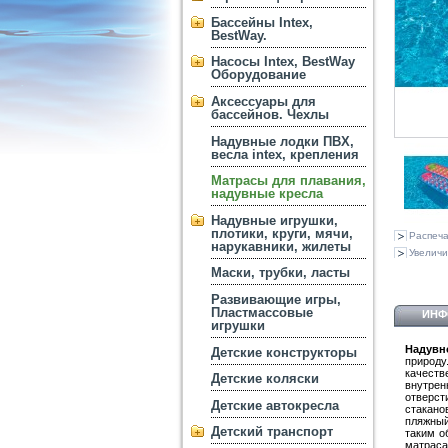
Бассейны Intex,
BestWay.
Насосы Intex, BestWay
Оборудование
Аксессуары для
бассейнов. Чехлы
Надувные лодки ПВХ,
весла intex, крепления
Матрасы для плавания,
надувные кресла
Надувные игрушки,
плотики, круги, мячи,
Распеча
нарукавники, жилеты
Увеличи
Маски, трубки, ласты
Развивающие игры,
Пластмассовые
ИНФ
игрушки
Надувн
Детские конструкторы
природу
качест
Детские коляски
внутрен
отверст
Детские автокресла
стакано
пляжный
Детский транспорт
таким о
матраса