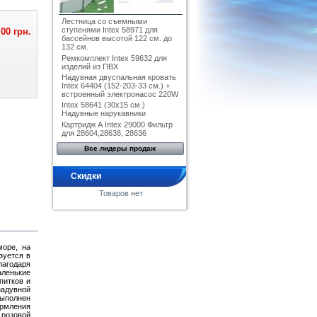
Лестница со съемными
ступенями Intex 58971 для
,00 грн.
бассейнов высотой 122 см. до
132 см.
Ремкомплект Intex 59632 для
изделий из ПВХ
Надувная двуспальная кровать
Intex 64404 (152-203-33 см.) +
встроенный электронасос 220W
Intex 58641 (30x15 см.)
Надувные нарукавники
Картридж А Intex 29000 Фильтр
для 28604,28638, 28636
Все лидеры продаж
Скидки
Товаров нет
море, на
зуется в
агодаря
аленькие
питков и
надувной
выполнен
ормления
 розовой