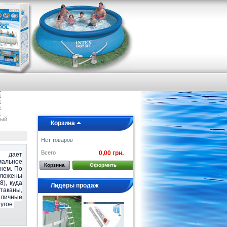
я
е
а
и
и
о
ы
ный
Корзина
Нет товаров
Всего
0,00 грн.
к дает
мальное
Корзина
Оформить
 нем. По
ложены
8), куда
Лидеры продаж
каны,
личные
угое.