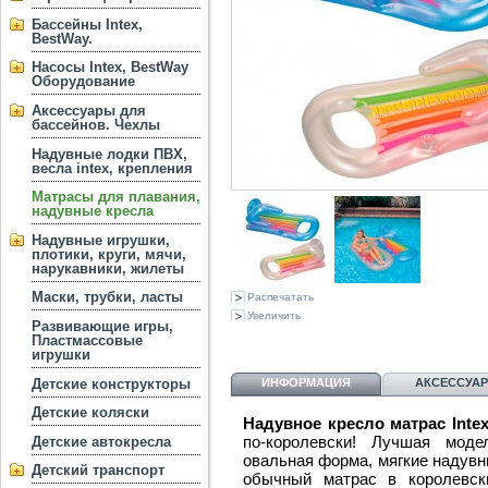
Бассейны Intex,
BestWay.
Насосы Intex, BestWay
Оборудование
Аксессуары для
бассейнов. Чехлы
Надувные лодки ПВХ,
весла intex, крепления
Матрасы для плавания,
надувные кресла
Надувные игрушки,
плотики, круги, мячи,
нарукавники, жилеты
Маски, трубки, ласты
Распечатать
Увеличить
Развивающие игры,
Пластмассовые
игрушки
Детские конструкторы
ИНФОРМАЦИЯ
АКСЕССУА
Детские коляски
Надувное кресло матрас Intex
по-королевски! Лучшая моде
Детские автокресла
овальная форма, мягкие надувн
Детский транспорт
обычный матрас в королевск