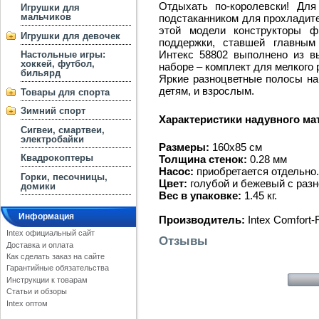
Отдыхать по-королевски! Дл
Игрушки для
мальчиков
подстаканником для прохладите
этой модели конструкторы ф
Игрушки для девочек
поддержки, ставшей главным
Интекс 58802 выполнено из в
Настольные игры:
хоккей, футбол,
наборе – комплект для мелкого 
бильярд
Яркие разноцветные полосы на 
детям, и взрослым.
Товары для спорта
Зимний спорт
Характеристики надувного матр
Сигвеи, смартвеи,
электробайки
Размеры:
160х85 см
Квадрокоптеры
Толщина стенок:
0.28 мм
Насос:
приобретается отдельно.
Горки, песочницы,
Цвет:
голубой и бежевый с раз
домики
Вес в упаковке:
1.45 кг.
Информация
Производитель:
Intex Comfort-
Intex официальный сайт
Отзывы
Доставка и оплата
Как сделать заказ на сайте
Гарантийные обязательства
Инструкции к товарам
Статьи и обзоры
Intex оптом