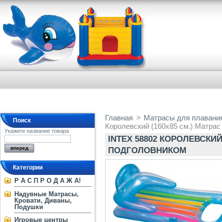
Главная
>
Матрасы для плавания
Поиск
Королевский (160х85 см.) Матрас
Укажите название товара
INTEX 58802 КОРОЛЕВСКИЙ
ПОДГОЛОВНИКОМ
Категории
Р А С П Р О Д А Ж А!
Надувные Матрасы,
Кровати, Диваны,
Подушки
Игровые центры