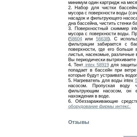
минимум один картридж на меся
2. Набор для чистки бассей
мусора с поверхности воды (са
насадок и фильтрующего насоса
дна бассейна, чистить стенки б
3. Поверхностный скиммер in
мусора с поверхности воды. П
(
58604
или
56638
). С испол
фильтрации забирается с ба
поверхности, где его больше 
листья, насекомые, различные 
Вы периодически вытряхиваете 
4. Тент
intex 58919
для защиты 
попадает в бассейн при ветре
которые будут устраивать водо
5. Нагреватель для воды intex
насосом. Пропуская воду 
фильтрующим насосом, он е
нахождения в воде
.
6. Обеззараживающие средст
оборудование фирмы интекс.
Отзывы