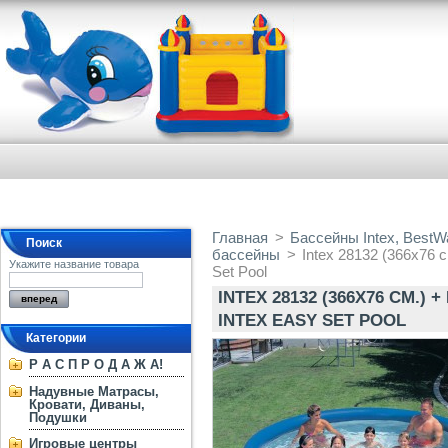
Главная
>
Бассейны Intex, BestW
Поиск
бассейны
>
Intex 28132 (366х76 
Укажите название товара
Set Pool
INTEX 28132 (366Х76 СМ.
INTEX EASY SET POOL
Категории
Р А С П Р О Д А Ж А!
Надувные Матрасы,
Кровати, Диваны,
Подушки
Игровые центры