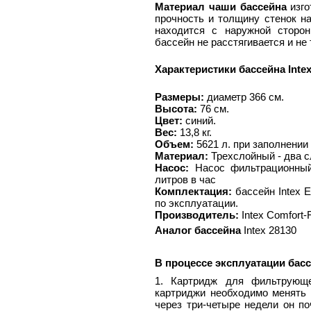
Материал чаши бассейна
изго
прочность и толщину стенок на
находится с наружной сторон
бассейн не расстягивается и не
Характеристики бассейна Intex
Размеры:
диаметр 366 см.
Высота:
76 см.
Цвет:
синий.
Вес:
13,8 кг.
Объем:
5621 л. при заполнении
Материал:
Трехслойный - два сл
Насос:
Насос фильтрационный
литров в час
Комплектация:
бассейн Intex E
по эксплуатации.
Производитель:
Intex Comfort-
Аналог бассейна
Intex 28130
В процессе эксплуатации бас
1
. Картридж для фильтрующ
картриджи необходимо менять 
через три-четыре недели он по