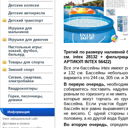
Детские коляски
Детские автокресла
Детский транспорт
Игрушки для
мальчиков
Игрушки для девочек
Настольные игры:
хоккей, футбол,
Третий по размеру наливной б
бильярд
см. intex 28132
+ фильтрац
АРТИКУЛ INTEX 56422)
Товары для спорта
Все эти бассейны intex имеют ра
Зимний спорт
и 132 см. Бассейны небольшо
Сигвеи, смартвеи,
варианта это 244 см, 305 см. и 
электробайки
В первую очередь,
необходимо
Квадрокоптеры
собираетесь поставить надув
ровным по горизонту и не иметь
Горки, песочницы,
которые могут торчать из гр
домики
бассейна. Если участок буде
бассейн все равно выравняется
Информация
не весело. С одной стороны 
половину, а из другой вода буде
Intex официальный сайт
Доставка и оплата
Во вторую очередь
, определ