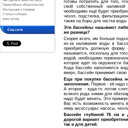
Как сделать заказ на сайте
готовы потратить для того, ч
Гарантийные обязательства
свой собственный наливной 
Инструкции к товарам
необходимо ещё будет приобрес
Статьи и обзоры
чехол, подстилка, фильтрацион
Intex оптом
также на боры для чистки воды 
Эти бассейны называют либо
Соц сети
же разница?
Скорее всего, им больше подхо
из-за наливания воды в бассе
приобретать должную форму 
называется, поскольку для тог
водой, необходимо первоначаль
которое идет по окружности ба
Кода бассейн наполняется вод
вверх, бассейн принимает свою 
Еще при покупке бассейна 
заполнения.
Первое - её надо с
А второе - куда-то потом сли
всякого рода химии для обезза
надо будет менять. Это пример
Вас есть возможность менять 
нему аксессуары: насосы, чехлы
Бассейн глубиной 76 см и 
дорогой вариант приобретени
так и для детей.