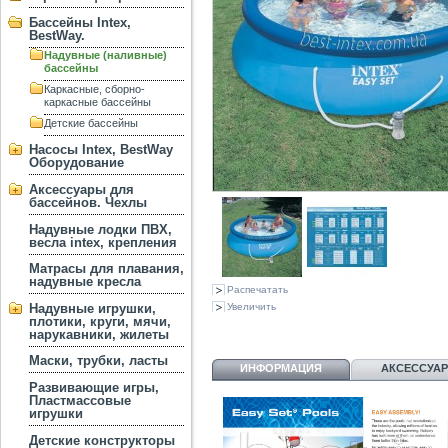
Бассейны Intex,
BestWay.
Надувные (наливные)
бассейны
Каркасные, сборно-
каркасные бассейны
Детские бассейны
Насосы Intex, BestWay
Оборудование
Аксессуары для
бассейнов. Чехлы
Надувные лодки ПВХ,
весла intex, крепления
Матрасы для плавания,
надувные кресла
Распечатать
Надувные игрушки,
Увеличить
плотики, круги, мячи,
нарукавники, жилеты
Маски, трубки, ласты
ИНФОРМАЦИЯ
АКСЕССУА
Развивающие игры,
Пластмассовые
игрушки
Детские конструкторы