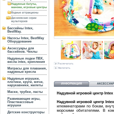
Надувные батуты,
манежи, игровые центры
Водные аттракционы
Диснеевские серии
мультгероев
Бассейны Intex,
BestWay.
Насосы Intex, BestWay
Оборудование
Аксессуары для
бассейнов. Чехлы
Надувные лодки ПВХ,
весла intex, крепления
Распечатать
Увеличить
Матрасы для плавания,
надувные кресла
Надувные игрушки,
плотики, круги, мячи,
ИНФОРМАЦИЯ
АКСЕССУА
нарукавники, жилеты
Маски, трубки, ласты
Надувной игровой центр Intex 4
Развивающие игры,
Надувной игровой центр Inte
Пластмассовые
игрушки
илюминаторами по бокам, внут
морскими обитателями. В ко
Детские конструкторы