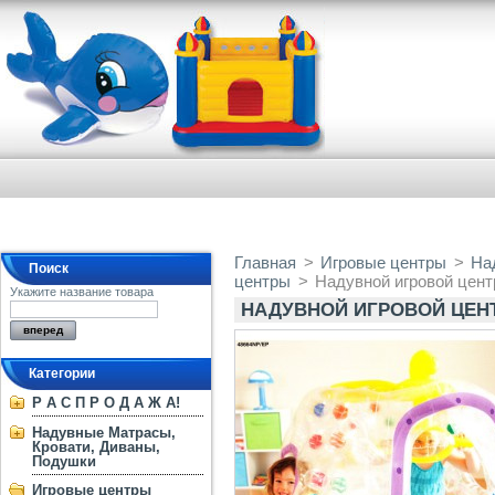
Главная
>
Игровые центры
>
На
Поиск
центры
>
Надувной игровой центр
Укажите название товара
НАДУВНОЙ ИГРОВОЙ ЦЕНТР I
Категории
Р А С П Р О Д А Ж А!
Надувные Матрасы,
Кровати, Диваны,
Подушки
Игровые центры