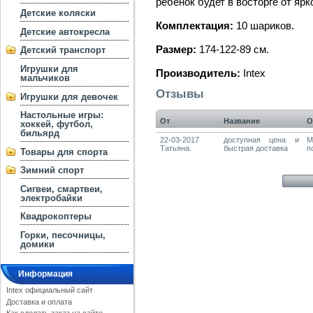
ребенок будет в восторге от ярк
Детские коляски
Комплектация:
10 шариков.
Детские автокресла
Размер:
174-122-89 см.
Детский транспорт
Игрушки для
Производитель:
Intex
мальчиков
Отзывы
Игрушки для девочек
Настольные игры:
От
Название
О
хоккей, футбол,
бильярд
22-03-2017
доступная цена и
М
Татьяна.
быстрая доставка
п
Товары для спорта
Зимний спорт
Сигвеи, смартвеи,
электробайки
Квадрокоптеры
Горки, песочницы,
домики
Информация
Intex официальный сайт
Доставка и оплата