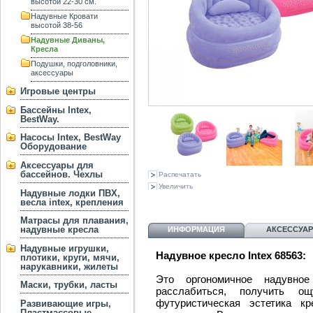
высотой 22-30 см.
Надувные Кровати
высотой 38-56
Надувные Диваны,
Кресла
Подушки, подголовники,
аксессуары
Игровые центры
Бассейны Intex,
BestWay.
Насосы Intex, BestWay
Оборудование
Аксессуары для
бассейнов. Чехлы
Распечатать
Увеличить
Надувные лодки ПВХ,
весла intex, крепления
Матрасы для плавания,
надувные кресла
ИНФОРМАЦИЯ
АКСЕССУА
Надувные игрушки,
Надувное кресло Intex 68563:
плотики, круги, мячи,
нарукавники, жилеты
Это оргономичное надувно
Маски, трубки, ласты
расслабиться, получить о
футуристическая эстетика к
Развивающие игры,
Пластмассовые