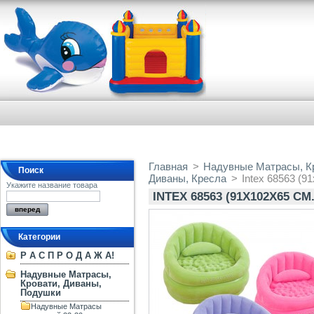
Главная
>
Надувные Матрасы, К
Поиск
Диваны, Кресла
>
Intex 68563 (9
Укажите название товара
INTEX 68563 (91Х102Х65 
Категории
Р А С П Р О Д А Ж А!
Надувные Матрасы,
Кровати, Диваны,
Подушки
Надувные Матрасы