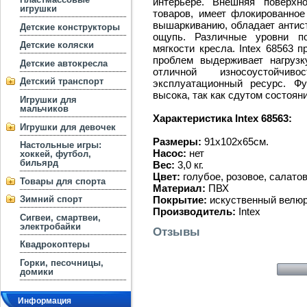
интерьере. Внешняя поверхн
игрушки
товаров, имеет флокированное
вышаркиванию, обладает антист
Детские конструкторы
ощупь. Различные уровни по
Детские коляски
мягкости кресла. Intex 68563 
проблем выдерживает нагрузк
Детские автокресла
отличной износоустойчи
Детский транспорт
эксплуатационный ресурс. Ф
высока, так как сдутом состоян
Игрушки для
мальчиков
Характеристика Intex 68563:
Игрушки для девочек
Размеры:
91x102x65см.
Настольные игры:
Насос:
нет
хоккей, футбол,
бильярд
Вес:
3,0 кг.
Цвет:
голубое, розовое, салато
Товары для спорта
Материал:
ПВХ
Покрытие:
искуственный велю
Зимний спорт
Производитель:
Intex
Сигвеи, смартвеи,
электробайки
Отзывы
Квадрокоптеры
Горки, песочницы,
домики
Информация