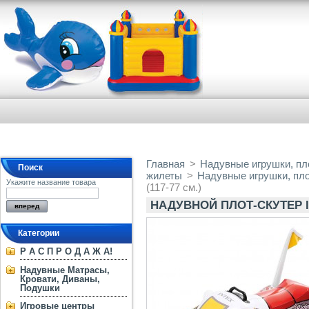
Главная
>
Надувные игрушки, пло
Поиск
жилеты
>
Надувные игрушки, пл
Укажите название товара
(117-77 см.)
НАДУВНОЙ ПЛОТ-СКУТЕР INT
Категории
Р А С П Р О Д А Ж А!
Надувные Матрасы,
Кровати, Диваны,
Подушки
Игровые центры