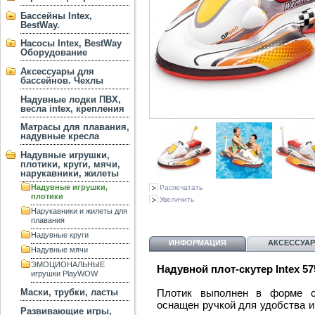
Бассейны Intex,
BestWay.
Насосы Intex, BestWay
Оборудование
Аксессуары для
бассейнов. Чехлы
Надувные лодки ПВХ,
весла intex, крепления
Матрасы для плавания,
надувные кресла
Надувные игрушки,
плотики, круги, мячи,
нарукавники, жилеты
Надувные игрушки,
Распечатать
плотики
Увеличить
Нарукавники и жилеты для
плавания
Надувные круги
ИНФОРМАЦИЯ
АКСЕССУА
Надувные мячи
ЭМОЦИОНАЛЬНЫЕ
Надувной плот-скутер Intex 575
игрушки PlayWOW
Плотик выполнен в форме ск
Маски, трубки, ласты
оснащен ручкой для удобства и
Развивающие игры,