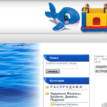
Главная
>
Поиск
56
>
АКЦИ
220W
Укажите название товара
АКЦИЯ!
ВСТРО
Категории
Р А С П Р О Д А Ж А!
Надувные Матрасы,
Кровати, Диваны,
Подушки
Надувные Матрасы