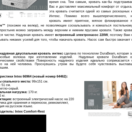
время сна. Тем самым, кровать как-бы подстраива
Вас и доставляет максимальный комфорт от отдыха.
эта кровать считается одной из самых роскошных 
Интекс. Помимо всего вышеперечисленного, н
кровать имеет приятное, мягкое флокированное 
ire™
(похожее на велюр), не позволяющее соскальзывать и комкаться постельном
 простыню можно заправить между верхним и нижним ярусами кровати. Также крова
ся чистке. Надувная кровать имеет
встроенный электронасос 220W
, поэтому Вам 
ывать никаких усилий для того, чтобы накачать кровать. Насос сам быстро закачает 
надувная двуспальная кровать интекс
сделана по технологии
Dura
Beam
, которая 
особые волокна при изготовлении изделий. Надувные кровати
Dura
Beam
об
ическими свойствами Поверхность надувного изделия идеально соприкасается
го на ней человека. Проснувшись утром вы будете себя чувствовать выспав
вшим.
ристики Intex 66964 (новый номер 64462):
ы спального места:
99х151 см.
:
51 см.
етло-серый.
альная нагрузка:
170 кг.
 кг.
ктация:
встроенный электрический насос на 220
сумка для хранения и переноски, ремкомплект,
ция на русском языке.
одитель:
Intex Comfort-Rest