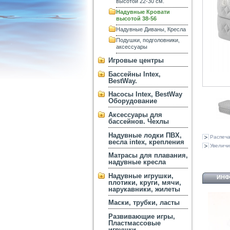
высотой 22-30 см.
Надувные Кровати
высотой 38-56
Надувные Диваны, Кресла
Подушки, подголовники,
аксессуары
Игровые центры
Бассейны Intex,
BestWay.
Насосы Intex, BestWay
Оборудование
Аксессуары для
бассейнов. Чехлы
Надувные лодки ПВХ,
Распеча
весла intex, крепления
Увеличи
Матрасы для плавания,
надувные кресла
Надувные игрушки,
ИНФ
плотики, круги, мячи,
нарукавники, жилеты
Маски, трубки, ласты
Развивающие игры,
Пластмассовые
игрушки