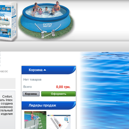
я
е
а
и
и
о
ы
Корзина
онасос
Нет товаров
Всего
0,00 грн.
Корзина
Оформить
Cmfort.
ать Intex
 создана
Лидеры продаж
новенно
ательный
 изделия