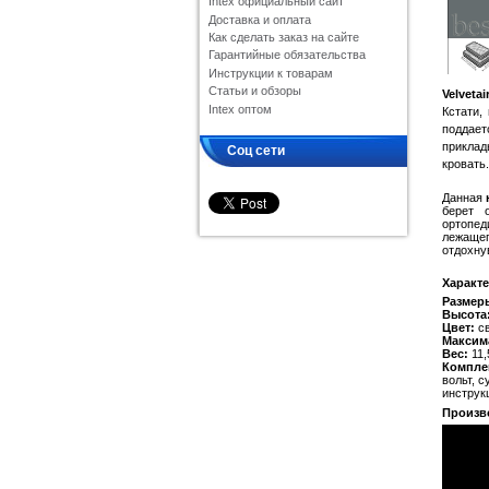
Intex официальный сайт
Доставка и оплата
Как сделать заказ на сайте
Гарантийные обязательства
Инструкции к товарам
Статьи и обзоры
Velveta
Intex оптом
Кстати,
поддает
приклад
Соц сети
кровать.
Данная
берет 
ортопед
лежаще
отдохну
Характе
Размер
Высота
Цвет:
св
Максим
Вес:
11,5
Компле
вольт, 
инструк
Произв