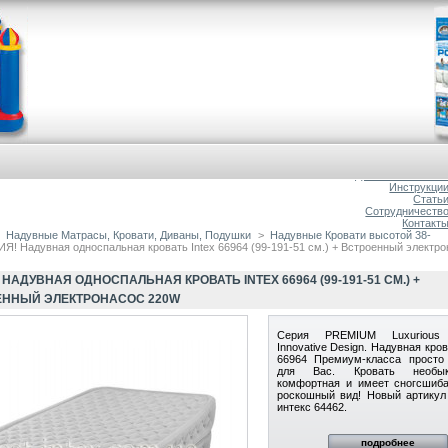
Главна
О магазин
Доставка и оплат
Инструкци
Стать
Сотрудничеств
Контакт
Надувные Матрасы, Кровати, Диваны, Подушки
>
Надувные Кровати высотой 38-
Я! Надувная односпальная кровать Intex 66964 (99-191-51 см.) + Встроенный электр
 НАДУВНАЯ ОДНОСПАЛЬНАЯ КРОВАТЬ INTEX 66964 (99-191-51 СМ.) +
ЕННЫЙ ЭЛЕКТРОНАСОС 220W
Серия PREMIUM Luxurious 
Innovative Design. Надувная кров
66964 Премиум-класса просто
для Вас. Кровать необык
комфортная и имеет сногсшиб
роскошный вид! Новый артикул
интекс 64462.
подробнее