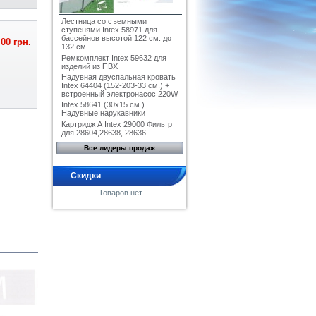
Лестница со съемными
ступенями Intex 58971 для
бассейнов высотой 122 см. до
,00 грн.
132 см.
Ремкомплект Intex 59632 для
изделий из ПВХ
Надувная двуспальная кровать
Intex 64404 (152-203-33 см.) +
встроенный электронасос 220W
Intex 58641 (30x15 см.)
Надувные нарукавники
Картридж А Intex 29000 Фильтр
для 28604,28638, 28636
Все лидеры продаж
Скидки
Товаров нет