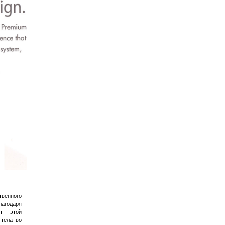
венного
агодаря
т этой
 тела во