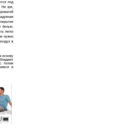
ется под
 Не зря,
кроватей
адувная
покрытие
у белью.
ть легко
не нужно
воздух в
за основу
ладают
 с телом
шимся и