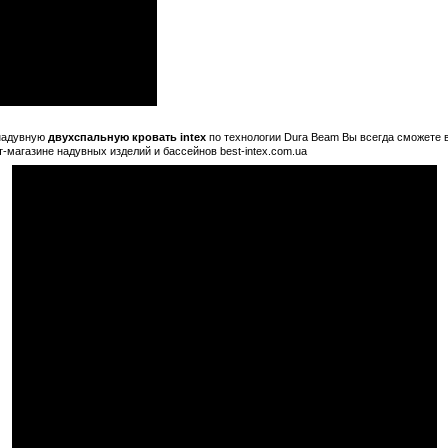
надувную
двухспальную кровать intex
по технологии Dura Beam Вы всегда сможете 
т-магазине надувных изделий и бассейнов best-intex.com.ua