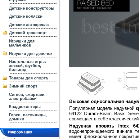
Детские конструкторы
Детские коляски
Детские автокресла
Детский транспорт
Игрушки для
мальчиков
Игрушки для девочек
Настольные игры:
хоккей, футбол,
бильярд
Товары для спорта
Зимний спорт
Сигвеи, смартвеи,
электробайки
Высокая односпальная надувна
Квадрокоптеры
Популярная модель надувной кро
64122 Duram-Beam Basic Serie
Горки, песочницы,
совмещает в себе классический
домики
Надувная кровать Intex 6
водонепроницаемого винила те
Информация
имеет флокированное покрыти