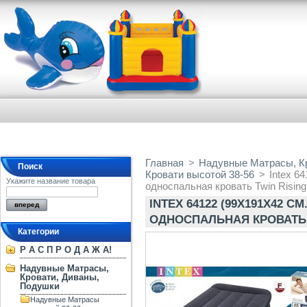
Главная
>
Надувные Матрасы, К
Поиск
Кровати высотой 38-56
>
Intex 6
Укажите название товара
односпальная кровать Twin Rising
INTEX 64122 (99Х191Х42 СМ
ОДНОСПАЛЬНАЯ КРОВАТЬ 
Категории
Р А С П Р О Д А Ж А!
Надувные Матрасы,
Кровати, Диваны,
Подушки
Надувные Матрасы