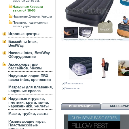
высотой 22-30 см.
Надувные Кровати
высотой 38-56
Надувные Диваны, Кресла
Подушки, подголовники,
аксессуары
Игровые центры
Бассейны Intex,
BestWay.
Насосы Intex, BestWay
Оборудование
Аксессуары для
бассейнов. Чехлы
Надувные лодки ПВХ,
весла intex, крепления
Распечатать
Матрасы для плавания,
Увеличить
надувные кресла
Надувные игрушки,
плотики, круги, мячи,
нарукавники, жилеты
ИНФОРМАЦИЯ
АКСЕССУА
Маски, трубки, ласты
Развивающие игры,
Пластмассовые
игрушки