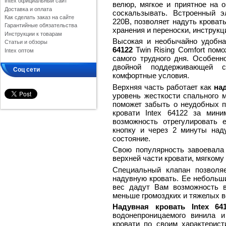
Intex официальный сайт
велюр, мягкое и приятное на 
Доставка и оплата
соскальзывать. Встроенный э
Как сделать заказ на сайте
220В, позволяет надуть кроват
Гарантийные обязательства
хранения и переноски, инструкц
Инструкции к товарам
Высокая и необычайно удобн
Статьи и обзоры
64122
Twin Rising Comfort пом
Intex оптом
самого трудного дня. Особенн
двойной поддерживающей с
Соц сети
комфортные условия.
Верхняя часть работает как
на
уровень жесткости спального 
поможет забыть о неудобных п
кровати Intex 64122 за мин
возможность отрегулировать 
кнопку и через 2 минуты над
состояние.
Свою популярность завоевала
верхней части кровати, мягкому
Специальный клапан позволя
надувную кровать. Ее небольш
вес дадут Вам возможность 
меньше громоздких и тяжелых 
Надувная кровать Intex 64
водонепроницаемого винила и
кровати по своим характерист