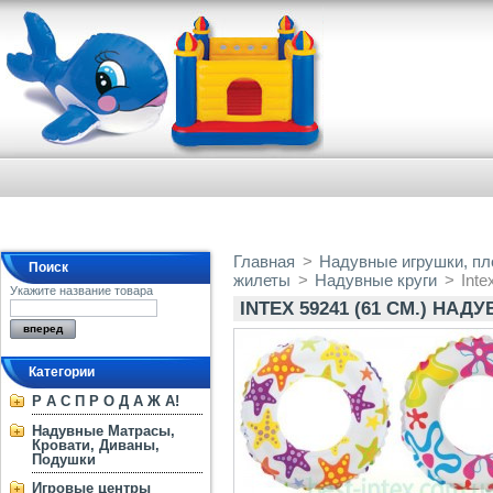
Главная
>
Надувные игрушки, пло
Поиск
жилеты
>
Надувные круги
>
Inte
Укажите название товара
INTEX 59241 (61 СМ.) НА
Категории
Р А С П Р О Д А Ж А!
Надувные Матрасы,
Кровати, Диваны,
Подушки
Игровые центры