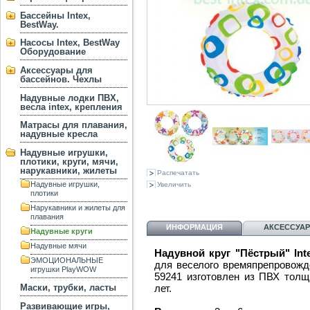
Бассейны Intex,
BestWay.
Насосы Intex, BestWay
Оборудование
Аксессуары для
бассейнов. Чехлы
Надувные лодки ПВХ,
весла intex, крепления
Матрасы для плавания,
надувные кресла
Надувные игрушки,
плотики, круги, мячи,
нарукавники, жилеты
Распечатать
Надувные игрушки,
Увеличить
плотики
Нарукавники и жилеты для
плавания
ИНФОРМАЦИЯ
АКСЕССУА
Надувные круги
Надувные мячи
Надувной круг "Пёстрый" Int
ЭМОЦИОНАЛЬНЫЕ
для веселого времяпрепровожде
игрушки PlayWOW
59241 изготовлен из ПВХ толщ
лет.
Маски, трубки, ласты
Развивающие игры,