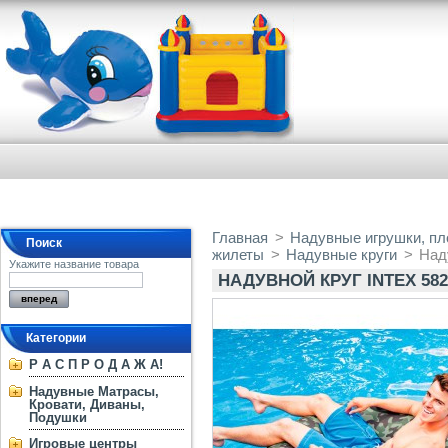
Главная
>
Надувные игрушки, пло
Поиск
жилеты
>
Надувные круги
>
Наду
Укажите название товара
НАДУВНОЙ КРУГ INTEX 5826
Категории
Р А С П Р О Д А Ж А!
Надувные Матрасы,
Кровати, Диваны,
Подушки
Игровые центры