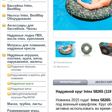
Бассейны Intex,
BestWay.
Насосы Intex, BestWay
Оборудование
Аксессуары для
бассейнов. Чехлы
Надувные лодки ПВХ,
весла intex, крепления
Матрасы для плавания,
надувные кресла
Надувные игрушки,
плотики, круги, мячи,
нарукавники, жилеты
Распечатать
Надувные игрушки,
Увеличить
плотики
Нарукавники и жилеты для
плавания
ИНФОРМАЦИЯ
АКСЕССУА
Надувные круги
Надувные мячи
Надувной круг Intex 58265 (119 
ЭМОЦИОНАЛЬНЫЕ
игрушки PlayWOW
Новинка 2015 года!
Intex 58265
под военный камуфляж. Круг обо
Маски, трубки, ласты
активно использовать во время 
Развивающие игры,