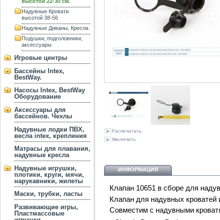
высотой 22-30 см.
Надувные Кровати
высотой 38-56
Надувные Диваны, Кресла
Подушки, подголовники,
аксессуары
Игровые центры
Бассейны Intex,
BestWay.
Насосы Intex, BestWay
Оборудование
Аксессуары для
бассейнов. Чехлы
Надувные лодки ПВХ,
Распечатать
весла intex, крепления
Увеличить
Матрасы для плавания,
надувные кресла
Надувные игрушки,
ИНФОРМАЦИЯ
плотики, круги, мячи,
нарукавники, жилеты
Клапан 10651 в сборе для наду
Маски, трубки, ласты
Клапан для надувных кроватей и 
Развивающие игры,
Совместим с надувными кроватя
Пластмассовые
игрушки