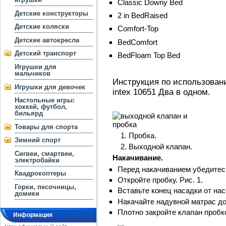
Classic Downy Bed
Детские конструкторы
2 in BedRaised
Детские коляски
Comfort-Top
Детские автокресла
BedComfort
Детский транспорт
Bed
Floam Top Bed
Игрушки для
мальчиков
Инструкция по использован
Игрушки для девочек
intex 10651 Два в одном.
Настольные игры:
хоккей, футбол,
бильярд
Товары для спорта
Пробка.
Зимний спорт
Выходной клапан.
Сигвеи, смартвеи,
Накачивание.
электробайки
Перед накачиванием убедитесь
Квадрокоптеры
Откройте пробку. Рис. 1.
Горки, песочницы,
Вставьте конец насадки от насо
домики
Накачайте надувной матрас до
Плотно закройте клапан пробк
Информация