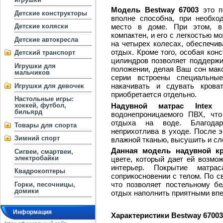
Модель
Bestway 67003
это п
Детские конструкторы
вполне способна, при необхо
место в доме. При этом, в
Детские коляски
компактен, и его с легкостью м
Детские автокресла
на четырех колесах, обеспечи
отдых. Кроме того, особая кон
Детский транспорт
цилиндров позволяет поддержи
Игрушки для
положении, делая Ваш сон ма
мальчиков
серии встроены специальны
накачивать и сдувать кров
Игрушки для девочек
приобретается отдельно.
Настольные игры:
Надувной матрас Intex 
хоккей, футбол,
бильярд
водонепроницаемого ПВХ, что
отдыха на воде. Благодар
Товары для спорта
неприхотлива в уходе. После э
Зимний спорт
влажной тканью, высушить и сл
Данная модель надувной кр
Сигвеи, смартвеи,
электробайки
цвете, который дает ей возмо
интерьер. Покрытие матра
Квадрокоптеры
соприкосновении с телом. По с
что позволяет постельному б
Горки, песочницы,
домики
отдых наполнить приятными вп
Информация
Характеристики
Bestway 67003