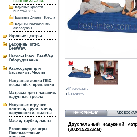
высотой 22-30 см.
Надувные Кровати
высотой 38-56
Надувные Диваны, Кресла
Подушки, подголовники,
аксессуары
Игровые центры
Бассейны Intex,
BestWay.
Насосы Intex, BestWay
Оборудование
Аксессуары для
бассейнов. Чехлы
Надувные лодки ПВХ,
весла intex, крепления
Распечатать
Матрасы для плавания,
Увеличить
надувные кресла
Надувные игрушки,
плотики, круги, мячи,
нарукавники, жилеты
ИНФОРМАЦИЯ
АКСЕССУА
Маски, трубки, ласты
Двуспальный надувной мат
Развивающие игры,
(203х152х22см)
Пластмассовые
игрушки