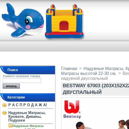
Главная
>
Надувные Матрасы, К
Поиск
Матрасы высотой 22-30 см.
>
Be
Укажите название товара
надувной двуспальный
BESTWAY 67003 (203X152X
ДВУСПАЛЬНЫЙ
Категории
Р А С П Р О Д А Ж А!
Надувные Матрасы,
Кровати, Диваны,
Подушки
Надувные Матрасы