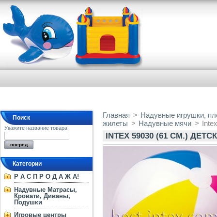
Главная
>
Надувные игрушки, пло
Поиск
жилеты
>
Надувные мячи
>
Inte
Укажите название товара
INTEХ 59030 (61 СМ.) ДЕ
Категории
Р А С П Р О Д А Ж А!
Надувные Матрасы,
Кровати, Диваны,
Подушки
Игровые центры