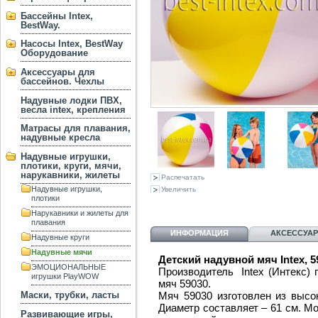
Бассейны Intex,
BestWay.
Насосы Intex, BestWay
Оборудование
Аксессуары для
бассейнов. Чехлы
Надувные лодки ПВХ,
весла intex, крепления
Матрасы для плавания,
надувные кресла
Надувные игрушки,
плотики, круги, мячи,
нарукавники, жилеты
Распечатать
Надувные игрушки,
Увеличить
плотики
Нарукавники и жилеты для
плавания
ИНФОРМАЦИЯ
АКСЕССУА
Надувные круги
Надувные мячи
Детский надувной мяч Intex, 59
ЭМОЦИОНАЛЬНЫЕ
Производитель Intex (Интекс) 
игрушки PlayWOW
мяч 59030.
Мяч 59030 изготовлен из высок
Маски, трубки, ласты
Диаметр составляет – 61 см. М
Развивающие игры,