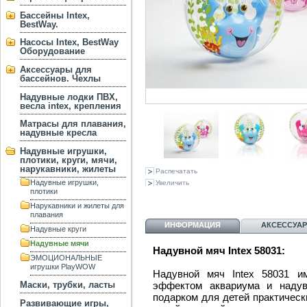
Бассейны Intex,
BestWay.
Насосы Intex, BestWay
Оборудование
Аксессуары для
бассейнов. Чехлы
Надувные лодки ПВХ,
весла intex, крепления
Матрасы для плавания,
надувные кресла
Надувные игрушки,
плотики, круги, мячи,
нарукавники, жилеты
Распечатать
Надувные игрушки,
Увеличить
плотики
Нарукавники и жилеты для
плавания
ИНФОРМАЦИЯ
АКСЕССУА
Надувные круги
Надувные мячи
Надувной мяч Intex 58031:
ЭМОЦИОНАЛЬНЫЕ
игрушки PlayWOW
Надувной мяч Intex 58031 и
эффектом аквариума и надув
Маски, трубки, ласты
подарком для детей практическ
Развивающие игры,