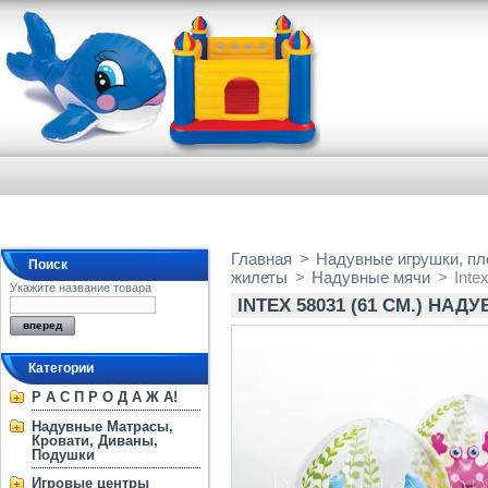
Главная
>
Надувные игрушки, пло
Поиск
жилеты
>
Надувные мячи
>
Inte
Укажите название товара
INTEX 58031 (61 СМ.) НАД
Категории
Р А С П Р О Д А Ж А!
Надувные Матрасы,
Кровати, Диваны,
Подушки
Игровые центры