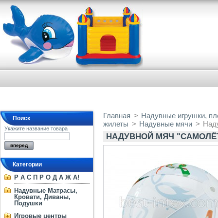
Главная
>
Надувные игрушки, пло
Поиск
жилеты
>
Надувные мячи
>
Наду
Укажите название товара
НАДУВНОЙ МЯЧ "САМОЛЁТЫ"
Категории
Р А С П Р О Д А Ж А!
Надувные Матрасы,
Кровати, Диваны,
Подушки
Игровые центры