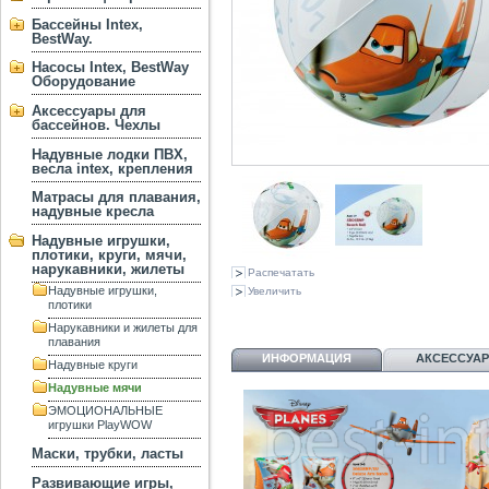
Бассейны Intex,
BestWay.
Насосы Intex, BestWay
Оборудование
Аксессуары для
бассейнов. Чехлы
Надувные лодки ПВХ,
весла intex, крепления
Матрасы для плавания,
надувные кресла
Надувные игрушки,
плотики, круги, мячи,
нарукавники, жилеты
Распечатать
Надувные игрушки,
Увеличить
плотики
Нарукавники и жилеты для
плавания
ИНФОРМАЦИЯ
АКСЕССУА
Надувные круги
Надувные мячи
ЭМОЦИОНАЛЬНЫЕ
игрушки PlayWOW
Маски, трубки, ласты
Развивающие игры,