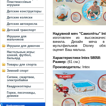
Пластмассовые
игрушки
Детские конструкторы
Детские коляски
Детские автокресла
Детский транспорт
Надувной мяч "Самолёты" Inte
Игрушки для
изготовлен из
высококачест
мальчиков
винила. Дизайн мяча в
мультфильмов Disney обяз
Игрушки для девочек
оценит Ваш малыш.
Настольные игры:
хоккей, футбол,
Характеристики Intex 58058:
бильярд
Размер:
(61 см.)
Товары для спорта
Производитель:
Intex
Зимний спорт
Сигвеи, смартвеи,
электробайки
Квадрокоптеры
Горки, песочницы,
домики
Информация