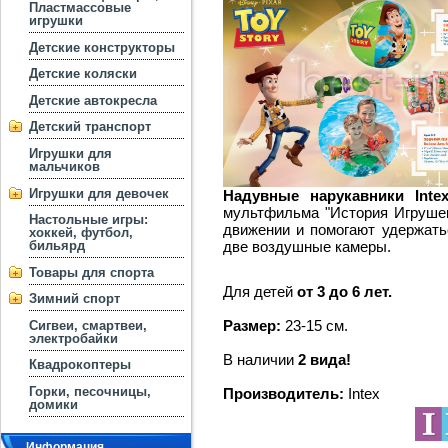
Пластмассовые
игрушки
Детские конструкторы
Детские коляски
Детские автокресла
Детский транспорт
Игрушки для
мальчиков
Игрушки для девочек
Надувные нарукавники Inte
мультфильма "История Игрушек
Настольные игры:
движении и помогают удержать
хоккей, футбол,
две воздушные камеры.
бильярд
Товары для спорта
Для детей
от 3 до 6 лет.
Зимний спорт
Размер:
23-15 см.
Сигвеи, смартвеи,
электробайки
В наличии
2 вида!
Квадрокоптеры
Горки, песочницы,
Производитель:
Intex
домики
Информация