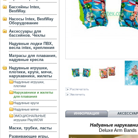
Бассейны Intex,
BestWay.
Насосы Intex, BestWay
Оборудование
Аксессуары для
бассейнов. Чехлы
Надувные лодки ПВХ,
весла intex, крепления
Матрасы для плавания,
надувные кресла
Надувные игрушки,
плотики, круги, мячи,
нарукавники, жилеты
Надувные игрушки,
плотики
Распечатать
Нарукавники и жилеты
Увеличить
для плавания
Надувные круги
Надувные мячи
ИНФОРМАЦИЯ
АКСЕССУА
ЭМОЦИОНАЛЬНЫЕ
игрушки PlayWOW
Надувные нарукавни
Маски, трубки, ласты
Deluxe Arm Bands 
Развивающие игры,