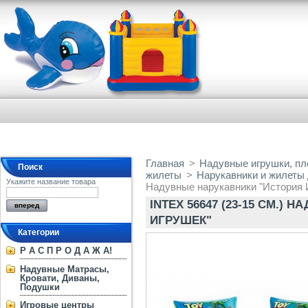
Главная
>
Надувные игрушки, пло
Поиск
жилеты
>
Нарукавники и жилеты
Укажите название товара
Надувные нарукавники "История 
INTEX 56647 (23-15 СМ.)
ИГРУШЕК"
Категории
Р А С П Р О Д А Ж А!
Надувные Матрасы,
Кровати, Диваны,
Подушки
Игровые центры