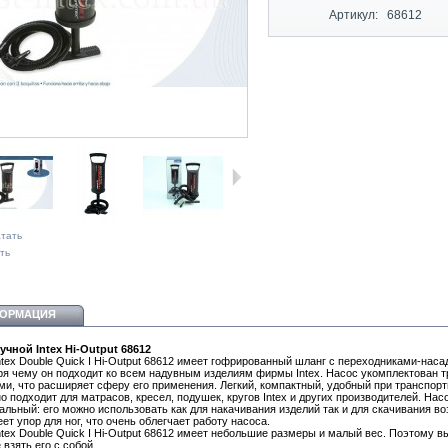
Артикул:
68612
тать
ть
ОРМАЦИЯ
учной Intex Hi-Output 68612
ntex Double Quick I Hi-Output 68612 имеет гофрированный шланг с переходниками-наса
ря чему он подходит ко всем надувным изделиям фирмы Intex. Насос укомплектован 
ми, что расширяет сферу его применения. Легкий, компактный, удобный при транспорт
о подходит для матрасов, кресел, подушек, кругов Intex и других производителей. Нас
альный: его можно использовать как для накачивания изделий так и для скачивания во
ет упор для ног, что очень облегчает работу насоса.
ntex Double Quick I Hi-Output 68612 имеет небольшие размеры и малый вес. Поэтому в
взять его с собой.