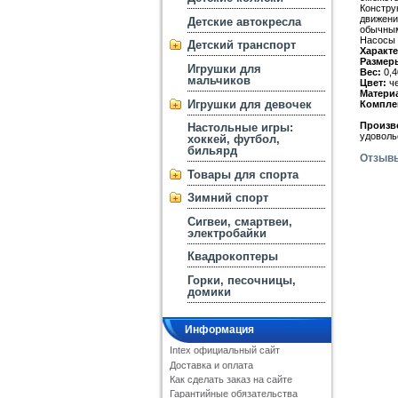
Конструк
движени
Детские автокресла
обычным
Насосы I
Детский транспорт
Характе
Размер
Игрушки для
Вес:
0,4
мальчиков
Цвет:
ч
Матери
Игрушки для девочек
Компле
Произв
Настольные игры:
удоволь
хоккей, футбол,
бильярд
Отзыв
Товары для спорта
Зимний спорт
Сигвеи, смартвеи,
электробайки
Квадрокоптеры
Горки, песочницы,
домики
Информация
Intex официальный сайт
Доставка и оплата
Как сделать заказ на сайте
Гарантийные обязательства