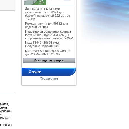
Лестница со съемными
ступенями Intex 58971 для
бассейнов высотой 122 см. до
132 см.
Ремкомплект Intex 59632 для
изделий из ПВХ
Надувная двуспальная кровать
Intex 64404 (152-203-33 см.) +
встроенный электронасос 220W
Intex 58641 (30x15 см.)
Надувные нарукавники
Картридж А Intex 29000 Фильтр
для 28604,28638, 28636
Все лидеры продаж
Скидки
Товаров нет
дками,
тремя
ировке.
ос
здуха с
ы всегда