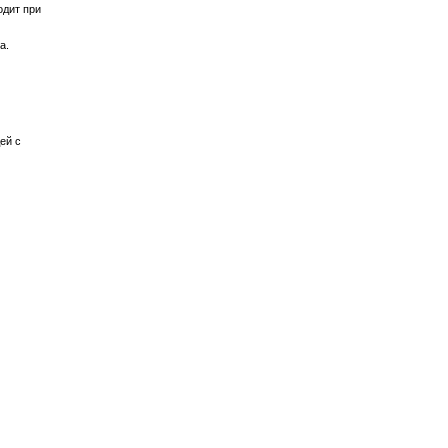
одит при
а.
ей с