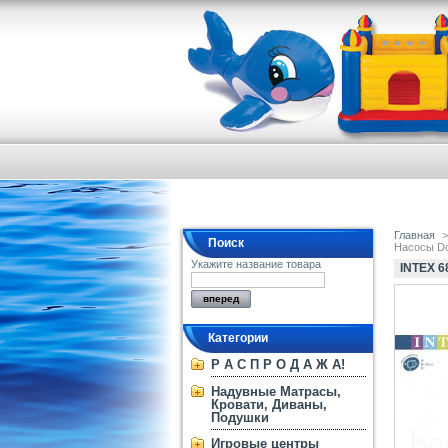
Главная
>
Поиск
Насосы Dou
Укажите название товара
INTEX 6
Категории
Р А С П Р О Д А Ж А!
Надувные Матрасы,
Кровати, Диваны,
Подушки
Игровые центры