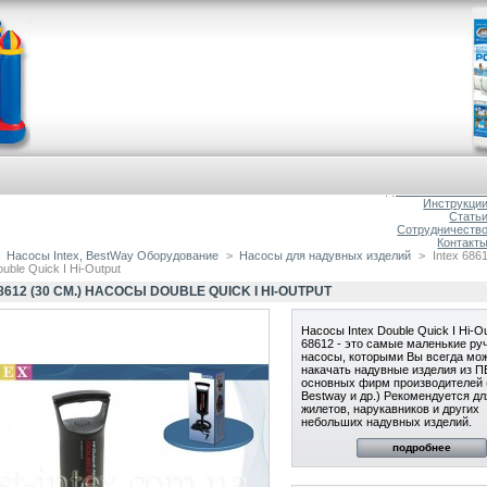
Главна
О магазин
Доставка и оплат
Инструкци
Стать
Сотрудничеств
Контакт
Насосы Intex, BestWay Оборудование
>
Насосы для надувных изделий
>
Intex 6861
ble Quick I Hi-Output
8612 (30 СМ.) НАСОСЫ DOUBLE QUICK I HI-OUTPUT
Насосы Intex Double Quick I Hi-O
68612 - это самые маленькие ру
насосы, которыми Вы всегда мо
накачать надувные изделия из П
основных фирм производителей (
Bestway и др.) Рекомендуется дл
жилетов, нарукавников и других
небольших надувных изделий.
подробнее