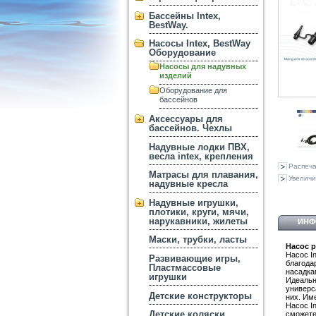
Бассейны Intex,
BestWay.
Насосы Intex, BestWay
Оборудование
Насосы для надувных
изделий
Оборудование для
бассейнов
Аксессуары для
бассейнов. Чехлы
Надувные лодки ПВХ,
весла intex, крепления
Распеча
Матрасы для плавания,
Увеличи
надувные кресла
Надувные игрушки,
плотики, круги, мячи,
нарукавники, жилеты
ИНФ
Маски, трубки, ласты
Насос р
Насос I
Развивающие игры,
благода
Пластмассовые
насадка
игрушки
Идеальн
универс
Детские конструкторы
них. Име
Насос I
Детские коляски
сможете 