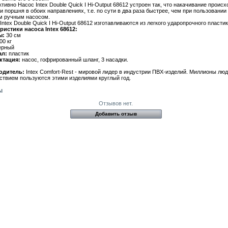
тивно Насос Intex Double Quick I Hi-Output 68612 устроен так, что накачивание происх
и поршня в обоих направлениях, т.е. по сути в два раза быстрее, чем при пользовании
 ручным насосом.
ntex Double Quick I Hi-Output 68612 изготавливаются из легкого ударопрочного пластик
ристики насоса Intex 68612:
ы:
30 см
00 кг
ерный
ал:
пластик
ктация:
насос, гофрированный шланг, 3 насадки.
одитель:
Intex Comfort-Rest - мировой лидер в индустрии ПВХ-изделий. Миллионы люд
ствием пользуются этими изделиями круглый год.
ы
Отзывов нет.