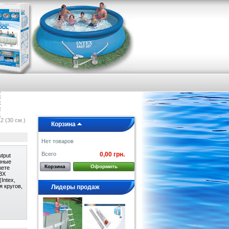
я
е
а
и
и
о
ы
2 (30 см.)
Корзина
Нет товаров
Всего
0,00 грн.
utput
чные
Корзина
Оформить
жете
ВХ
Intex,
я кругов,
Лидеры продаж