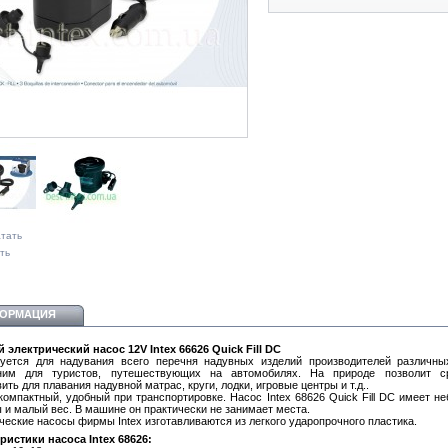
тать
ть
ОРМАЦИЯ
электрический насос 12V Intex 66626 Quick Fill DC
уется для надувания всего перечня надувных изделий производителей различн
ним для туристов, путешествующих на автомобилях. На природе позволит с
ить для плавания надувной матрас, круги, лодки, игровые центры и т.д..
 компактный, удобный при транспортировке. Насос Intex 68626 Quick Fill DC имеет н
 и малый вес. В машине он практически не занимает места.
ческие насосы фирмы Intex изготавливаются из легкого ударопрочного пластика.
ристики насоса Intex 68626: