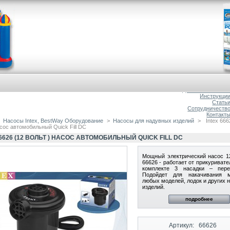
Главна
О магазин
Доставка и оплат
Инструкци
Стать
Сотрудничеств
Контакт
Насосы Intex, BestWay Оборудование
>
Насосы для надувных изделий
>
Intex 666
асос автомобильный Quick Fill DC
66626 (12 ВОЛЬТ ) НАСОС АВТОМОБИЛЬНЫЙ QUICK FILL DC
Мощный электрический насос 12
66626 - работает от прикуривате
комплекте 3 насадки – пере
Подойдет для накачивания м
любых моделей, лодок и других 
изделий.
подробнее
Артикул:
66626