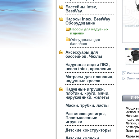
Бассейны Intex,
BestWay.
Насосы Intex, BestWay
Оборудование
Насосы для надувных
изделий
Оборудование для
бассейнов
Аксессуары для
бассейнов. Чехлы
Надувные лодки ПВХ,
весла intex, крепления
Распеча
Матрасы для плавания,
Увеличи
надувные кресла
Надувные игрушки,
плотики, круги, мячи,
нарукавники, жилеты
ИНФ
Маски, трубки, ласты
Мощный 
Использ
Развивающие игры,
Незаме
Пластмассовые
подготов
игрушки
Легкий,
размеры
Детские конструкторы
Электри
Характе
Детские коляски