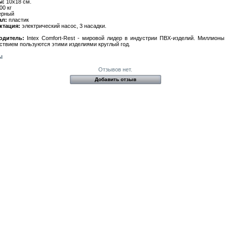
ы:
10х18 см.
00 кг
ерный
ал:
пластик
ктация:
электрический насос, 3 насадки.
одитель:
Intex Comfort-Rest - мировой лидер в индустрии ПВХ-изделий. Миллионы
ствием пользуются этими изделиями круглый год.
ы
Отзывов нет.