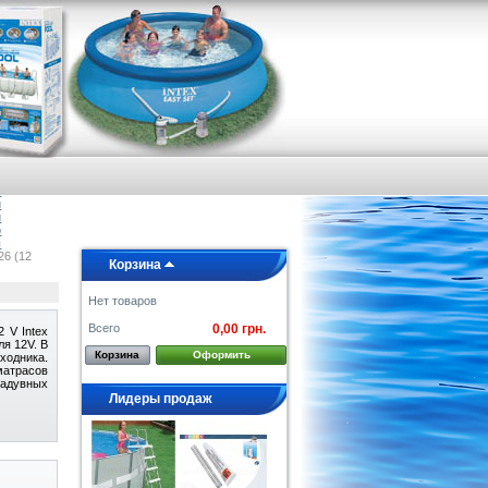
я
е
а
и
и
о
ы
26 (12
Корзина
Нет товаров
Всего
0,00 грн.
 V Intex
ля 12V. В
Корзина
Оформить
ходника.
атрасов
надувных
Лидеры продаж