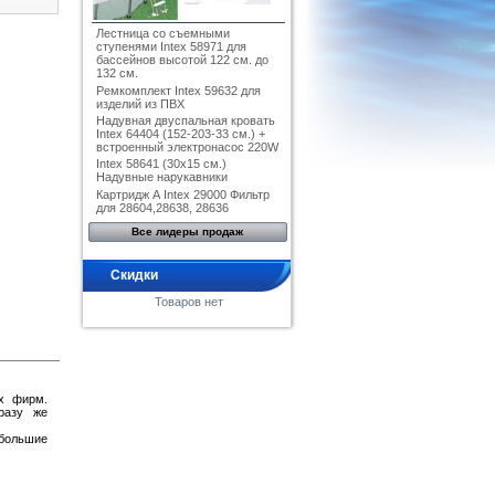
Лестница со съемными
ступенями Intex 58971 для
бассейнов высотой 122 см. до
132 см.
Ремкомплект Intex 59632 для
изделий из ПВХ
Надувная двуспальная кровать
Intex 64404 (152-203-33 см.) +
встроенный электронасос 220W
Intex 58641 (30x15 см.)
Надувные нарукавники
Картридж А Intex 29000 Фильтр
для 28604,28638, 28636
Все лидеры продаж
Скидки
Товаров нет
ых фирм.
разу же
ебольшие