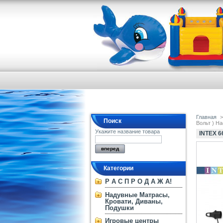
Главная
>
Поиск
Вольт ) Н
Укажите название товара
INTEX 
Категории
Р А С П Р О Д А Ж А!
Надувные Матрасы,
Кровати, Диваны,
Подушки
Игровые центры