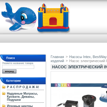
Главная
>
Насосы Intex, BestWa
Поиск
изделий
>
Насос электрический In
Укажите название товара
НАСОС ЭЛЕКТРИЧЕСКИЙ INTE
Категории
Р А С П Р О Д А Ж А!
Надувные Матрасы,
Кровати, Диваны,
Подушки
Игровые центры