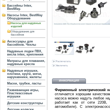
Бассейны Intex,
BestWay.
Насосы Intex, BestWay
Оборудование
Насосы для надувных
изделий
Оборудование для
бассейнов
Аксессуары для
бассейнов. Чехлы
Надувные лодки ПВХ,
весла intex, крепления
Матрасы для плавания,
Распечатать
надувные кресла
Увеличить
Надувные игрушки,
плотики, круги, мячи,
нарукавники, жилеты
ИНФОРМАЦИЯ
Маски, трубки, ласты
Фирменный электрический нас
Развивающие игры,
Пластмассовые
отличается хорошим качеством
игрушки
насоса можно надуть любое над
работает как от сети 220В,
Детские конструкторы
автомобиле). С электронасос
Детские коляски