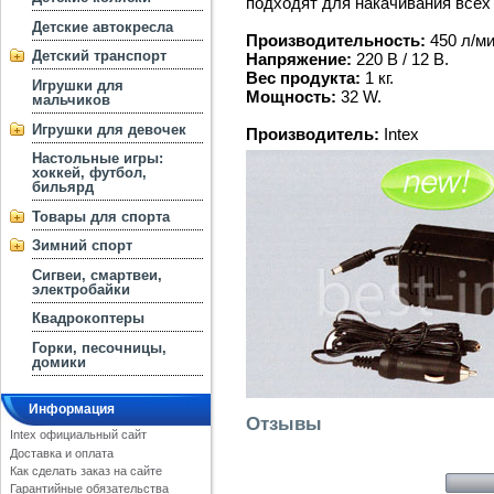
подходят для накачивания всех
Детские автокресла
Производительность:
450 л/ми
Детский транспорт
Напряжение:
220 В / 12 В.
Вес продукта:
1 кг.
Игрушки для
Мощность:
32 W.
мальчиков
Игрушки для девочек
Производитель:
Intex
Настольные игры:
хоккей, футбол,
бильярд
Товары для спорта
Зимний спорт
Сигвеи, смартвеи,
электробайки
Квадрокоптеры
Горки, песочницы,
домики
Информация
Отзывы
Intex официальный сайт
Доставка и оплата
Как сделать заказ на сайте
Гарантийные обязательства