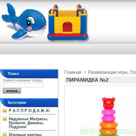
Главная
>
Развивающие игры, П
Поиск
ПИРАМИДКА №2
Укажите название товара
Категории
Р А С П Р О Д А Ж А!
Надувные Матрасы,
Кровати, Диваны,
Подушки
Игровые центры