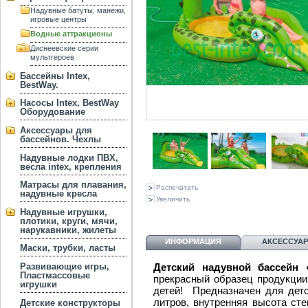
Надувные батуты, манежи,
игровые центры
Водные аттракционы
Диснеевские серии
мультгероев
Бассейны Intex,
BestWay.
Насосы Intex, BestWay
Оборудование
Аксессуары для
бассейнов. Чехлы
Надувные лодки ПВХ,
весла intex, крепления
Матрасы для плавания,
Распечатать
надувные кресла
Увеличить
Надувные игрушки,
плотики, круги, мячи,
нарукавники, жилеты
ИНФОРМАЦИЯ
АКСЕССУА
Маски, трубки, ласты
Развивающие игры,
Детский надувной бассейн 
Пластмассовые
прекрасный образец продукции 
игрушки
детей! Предназначен для дето
литров, внутренняя высота ст
Детские конструкторы