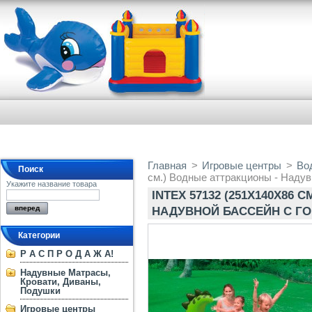
Главная
>
Игровые центры
>
Во
Поиск
см.) Водные аттракционы - Надув
Укажите название товара
INTEX 57132 (251Х140Х86
НАДУВНОЙ БАССЕЙН С Г
Категории
Р А С П Р О Д А Ж А!
Надувные Матрасы,
Кровати, Диваны,
Подушки
Игровые центры