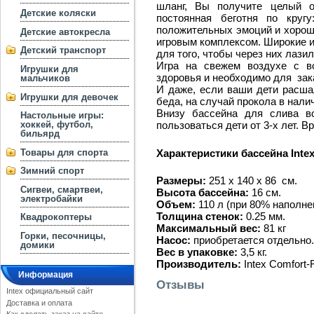
шланг, Вы получите целый о
Детские коляски
постоянная беготня по кругу
положительных эмоций и хороше
Детские автокресла
игровым комплексом. Широкие и
Детский транспорт
для того, чтобы через них лазил
Игра на свежем воздухе с в
Игрушки для
здоровья и необходимо для за
мальчиков
И даже, если ваши дети расша
Игрушки для девочек
беда, на случай прокола в нали
Внизу бассейна для слива в
Настольные игры:
хоккей, футбол,
пользоваться дети от 3-х лет. В
бильярд
Характеристики бассейна Intex
Товары для спорта
Зимний спорт
Размеры:
251 х 140 х 86 см.
Сигвеи, смартвеи,
Высота бассейна:
16 см.
электробайки
Объем:
110 л (при 80% наполне
Толщина стенок:
0.25 мм.
Квадрокоптеры
Максимальный вес:
81 кг
Горки, песочницы,
Насос:
приобретается отдельно.
домики
Вес в упаковке:
3,5 кг.
Производитель:
Intex Comfort-
Информация
Отзывы
Intex официальный сайт
Доставка и оплата