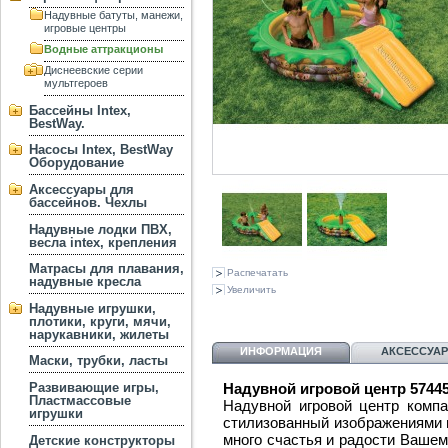
Надувные батуты, манежи,
игровые центры
Водные аттракционы
Диснеевские серии
мультгероев
Бассейны Intex,
BestWay.
Насосы Intex, BestWay
Оборудование
Аксессуары для
бассейнов. Чехлы
Надувные лодки ПВХ,
весла intex, крепления
Матрасы для плавания,
Распечатать
надувные кресла
Увеличить
Надувные игрушки,
плотики, круги, мячи,
нарукавники, жилеты
ИНФОРМАЦИЯ
АКСЕССУА
Маски, трубки, ласты
Развивающие игры,
Надувной игровой центр 5744
Пластмассовые
Надувной игровой центр компан
игрушки
стилизованный изображениями г
много счастья и радости Вашем
Детские конструкторы