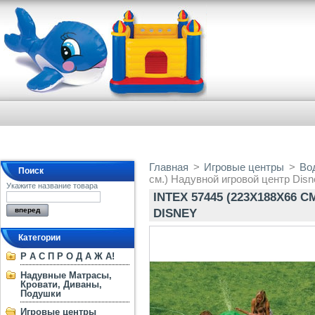
Главная
>
Игровые центры
>
Во
Поиск
см.) Надувной игровой центр Disn
Укажите название товара
INTEX 57445 (223Х188Х66
DISNEY
Категории
Р А С П Р О Д А Ж А!
Надувные Матрасы,
Кровати, Диваны,
Подушки
Игровые центры