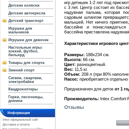
игр детишек 1-2 лет под присмо
Детские коляски
с 3 лет. Центр состоит из бассе
надувная пальма, которая п
Детские автокресла
садовым шлангом превращается
Детский транспорт
малышей. Нет ничего приятнее,
бассейне и понаслаждаться
Игрушки для
бассейна приставлена надувная
мальчиков
Игрушки для девочек
Характеристики игрового центр
Настольные игры:
хоккей, футбол,
Размеры:
188х234 см.
бильярд
Высота:
66 см.
Товары для спорта
Цвет:
разноцветный.
Вес:
11,5 кг.
Зимний спорт
Объем:
208 л (при 80% наполне
Сигвеи, смартвеи,
Насос:
приобретается отдельно
электробайки
Предназначен для деток
от 1 г
Квадрокоптеры
Горки, песочницы,
Производитель:
Intex Comfort-
домики
Отзывы
Информация
Intex официальный сайт
Доставка и оплата