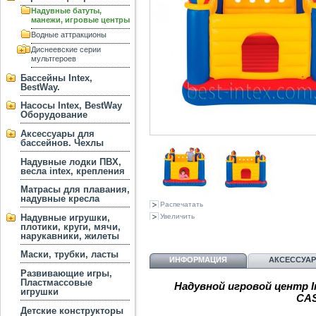
Надувные батуты,
манежи, игровые центры
Водные аттракционы
Диснеевские серии
мультгероев
Бассейны Intex,
BestWay.
Насосы Intex, BestWay
Оборудование
Аксессуары для
бассейнов. Чехлы
Надувные лодки ПВХ,
весла intex, крепления
Матрасы для плавания,
надувные кресла
Распечатать
Надувные игрушки,
Увеличить
плотики, круги, мячи,
нарукавники, жилеты
Маски, трубки, ласты
ИНФОРМАЦИЯ
АКСЕССУА
Развивающие игры,
Пластмассовые
Надувной игровой центр 
игрушки
CA
Детские конструкторы