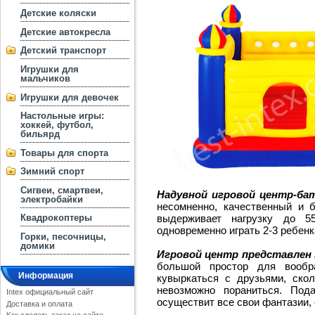
Детские коляски
Детские автокресла
Детский транспорт
Игрушки для
мальчиков
Игрушки для девочек
Настольные игры:
хоккей, футбол,
бильярд
Товары для спорта
Зимний спорт
Сигвеи, смартвеи,
Надувной игровой центр-бат
электробайки
несомненно, качественный и 
выдерживает нагрузку до 5
Квадрокоптеры
одновременно играть 2-3 ребенк
Горки, песочницы,
домики
Игровой центр представлен 
большой простор для вообр
Информация
кувыркаться с друзьями, ско
невозможно пораниться. Под
Intex официальный сайт
осуществит все свои фантазии,
Доставка и оплата