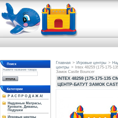
Главная
>
Игровые центры
>
На
Поиск
центры
>
Intex 48259 (175-175-1
Укажите название товара
Замок Castle Bouncer
INTEX 48259 (175-175-13
ЦЕНТР-БАТУТ ЗАМОК CAS
Категории
Р А С П Р О Д А Ж А!
Надувные Матрасы,
Кровати, Диваны,
Подушки
Игровые центры