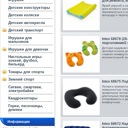
для ремонта, н
Яркий упругий и 
Детские конструкторы
края которого заг
перевернуться и у
Детские коляски
процедур и перео
Детские автокресла
Детский транспорт
Игрушки для
Intex 68678 (2
мальчиков
подголовник/2
Детская надувная
Игрушки для девочек
приобретением для
главное комфортн
Настольные игры:
положительной эн
хоккей, футбол,
бильярд
Товары для спорта
Зимний спорт
Intex 68675 По
Легкая и компактн
Сигвеи, смартвеи,
поверхностью «по
электробайки
правильное полож
длительных поезд
Квадрокоптеры
утомляемость и де
комфортным.
Горки, песочницы,
домики
Информация
Intex 68672 Н
флокированная