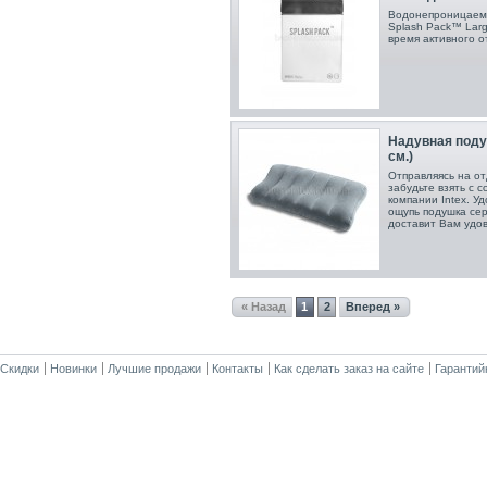
Водонепроницаемы
Splash Pack™ Larg
время активного о
Надувная подуш
см.)
Отправляясь на от
забудьте взять с 
компании Intex. У
ощупь подушка сер
доставит Вам удов
« Назад
1
2
Вперед »
Скидки
Новинки
Лучшие продажи
Контакты
Как сделать заказ на сайте
Гарантий