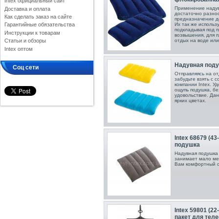
Intex официальный сайт
Применение надув
Доставка и оплата
достаточно разно
Как сделать заказ на сайте
предназначение до
Их так же использ
Гарантийные обязательства
подкладывая под п
Инструкции к товарам
возвышения, для 
отдых на воде или
Статьи и обзоры
Intex оптом
Надувная подуш
Соц сети
Отправляясь на от
забудьте взять с 
компании Intex. У
ощупь подушка, бе
удовольствие. Дан
ярких цветах.
Intex 68679 (43
подушка
Надувная подушка I
занимает мало ме
Вам комфортный о
Intex 59801 (2
пакет для тел