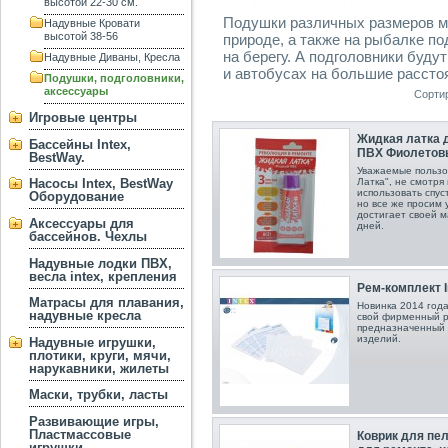
высотой 22-30 см.
Подушки различных размеров мо
Надувные Кровати
высотой 38-56
природе, а также на рыбалке по
на берегу. А подголовники буд
Надувные Диваны, Кресла
и автобусах на большие рассто
Подушки, подголовники,
аксессуары
Сорти
Игровые центры
Жидкая латка д
Бассейны Intex,
ПВХ Фиолетов
BestWay.
Уважаемые пользо
Насосы Intex, BestWay
Латка", не смотря
использовать спус
Оборудование
но все же просим 
достигает своей м
Аксессуары для
дней.
бассейнов. Чехлы
Надувные лодки ПВХ,
весла intex, крепления
Рем-комплект In
Матрасы для плавания,
Новинка 2014 года
надувные кресла
свой фирменный р
предназначенный 
изделий.
Надувные игрушки,
плотики, круги, мячи,
нарукавники, жилеты
Маски, трубки, ласты
Развивающие игры,
Пластмассовые
Коврик для пел
игрушки