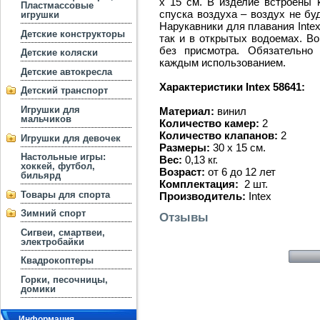
x 15 см. В изделие встроены 
Пластмассовые
спуска воздуха – воздух не бу
игрушки
Нарукавники для плавания Inte
Детские конструкторы
так и в открытых водоемах. Во
без присмотра. Обязательно
Детские коляски
каждым использованием.
Детские автокресла
Характеристики Intex 58641:
Детский транспорт
Игрушки для
Материал:
винил
мальчиков
Количество камер:
2
Количество клапанов:
2
Игрушки для девочек
Размеры:
30 x 15 см.
Настольные игры:
Вес:
0,13 кг.
хоккей, футбол,
Возраст:
от 6 до 12 лет
бильярд
Комплектация:
2 шт.
Товары для спорта
Производитель:
Intex
Зимний спорт
Отзывы
Сигвеи, смартвеи,
электробайки
Квадрокоптеры
Горки, песочницы,
домики
Информация