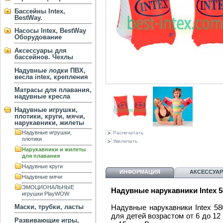
Бассейны Intex,
BestWay.
Насосы Intex, BestWay
Оборудование
Аксессуары для
бассейнов. Чехлы
Надувные лодки ПВХ,
весла intex, крепления
Матрасы для плавания,
надувные кресла
Надувные игрушки,
плотики, круги, мячи,
нарукавники, жилеты
Надувные игрушки,
Распечатать
плотики
Увеличить
Нарукавники и жилеты
для плавания
Надувные круги
ИНФОРМАЦИЯ
АКСЕССУА
Надувные мячи
ЭМОЦИОНАЛЬНЫЕ
Надувные нарукавники Intex 5
игрушки PlayWOW
Надувные нарукавники Intex 58
Маски, трубки, ласты
для детей возрастом от 6 до 12
Развивающие игры,