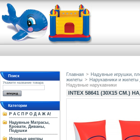
Главная
>
Надувные игрушки, пло
Поиск
жилеты
>
Нарукавники и жилеты
Укажите название товара
Надувные нарукавники
INTEX 58641 (30X15 СМ.)
Категории
Р А С П Р О Д А Ж А!
Надувные Матрасы,
Кровати, Диваны,
Подушки
Игровые центры