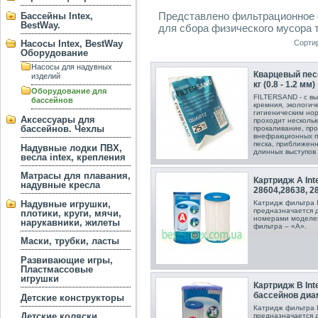
Представлено фильтрационное о
Бассейны Intex,
BestWay.
для сбора физического мусора 
Сорти
Насосы Intex, BestWay
Оборудование
Насосы для надувных
Кварцевый пес
изделий
кг (0.8 - 1.2 мм)
Оборудование для
FILTERSAND - с в
бассейнов
кремния, экологич
гигиеническим но
Аксессуары для
проходит нескольк
бассейнов. Чехлы
прокаливание, пр
внефракционных п
песка, приближенн
Надувные лодки ПВХ,
длинных выступов и
весла intex, крепления
Матрасы для плавания,
Картридж А Int
надувные кресла
28604,28638, 2
Надувные игрушки,
Катридж фильтра I
предназначается дл
плотики, круги, мячи,
номерами моделей
нарукавники, жилеты
фильтра – «А».
Маски, трубки, ласты
Развивающие игры,
Пластмассовые
игрушки
Картридж В Int
бассейнов диам
Детские конструкторы
Катридж фильтра I
Детские коляски
предназначается дл