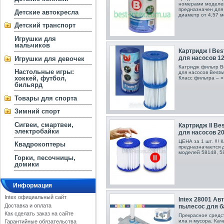
номерами моделей
предназначен для
Детские автокресла
диаметр от 4,57 м
Детский транспорт
Игрушки для
мальчиков
Картридж I Bes
для насосов 124
Игрушки для девочек
Катридж фильтр B
Настольные игры:
для насосов Best
хоккей, футбол,
Класс фильтра – «
бильярд
Товары для спорта
Зимний спорт
Сигвеи, смартвеи,
Картридж II Be
электробайки
для насосов 200
ЦЕНА за 1 шт. !!!
Квадрокоптеры
предназначается 
моделей 58148, 58
Горки, песочницы,
домики
Информация
Intex официальный сайт
Intex 28001 А
Доставка и оплата
пылесос для б
Как сделать заказ на сайте
Прекрасное средст
ила и мусора. Кач
Гарантийные обязательства