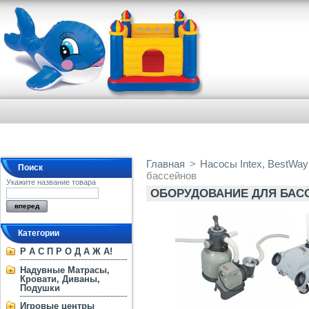
Главная
>
Насосы Intex, BestWa
Поиск
бассейнов
Укажите название товара
ОБОРУДОВАНИЕ ДЛЯ БАС
Категории
Р А С П Р О Д А Ж А!
Надувные Матрасы,
Кровати, Диваны,
Подушки
Игровые центры