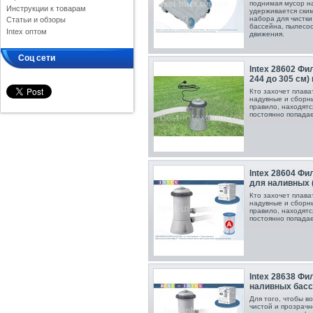
поднимая мусор на
Инструкции к товарам
удерживается ски
набора для чистки
Статьи и обзоры
бассейна, пылесо
Intex оптом
движения.
Соц сети
Intex 28602 Фи
244 до 305 см) и
Кто захочет плават
надувные и сборны
правило, находятс
постоянно попадае
Intex 28604 Фи
для наливных (о
Кто захочет плават
надувные и сборны
правило, находятс
постоянно попадае
Intex 28638 Фи
наливных бассе
Для того, чтобы в
чистой и прозрачн