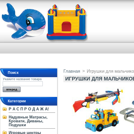
Главная
>
Игрушки для мальчик
Поиск
ИГРУШКИ ДЛЯ МАЛЬЧИКО
Укажите название товара
Категории
Р А С П Р О Д А Ж А!
Надувные Матрасы,
Кровати, Диваны,
Подушки
Игровые центры