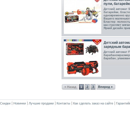
пули, батарейк
Детский автомат 
батарейки, бласт
одновременно кру
Вашего маленького
Бластер полностью
как стреляет мягк
Яркий дизайн при
Детский автома
зарядным бар
Детский автомат F
барабаном размер 
барабан, упакован
« Назад
1
2
3
Вперед »
Скидки
Новинки
Лучшие продажи
Контакты
Как сделать заказ на сайте
Гарантий