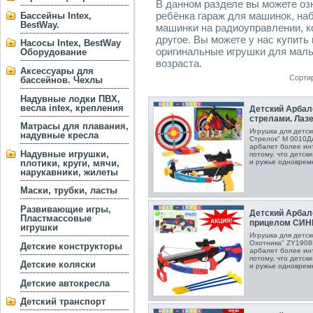
В данном разделе вы можете оз
ребёнка гараж для машинок, наб
Бассейны Intex,
BestWay.
машинки на радиоуправлении, к
другое. Вы можете у нас купит
Насосы Intex, BestWay
оригинальные игрушки для маль
Оборудование
возраста.
Аксессуары для
Сорти
бассейнов. Чехлы
Надувные лодки ПВХ,
весла intex, крепления
Детский Арбал
стрелами. Лаз
Матрасы для плавания,
Игрушка для детск
надувные кресла
Стрелок" М 0010 Д
арбалет более инт
Надувные игрушки,
потому, что детск
плотики, круги, мячи,
и ружье одноврем
нарукавники, жилеты
Маски, трубки, ласты
Развивающие игры,
Детский Арбал
Пластмассовые
прицелом СИ
игрушки
Игрушка для детск
Охотника" ZY1908B
Детские конструкторы
арбалет более инт
потому, что детск
Детские коляски
и ружье одноврем
Детские автокресла
Детский транспорт