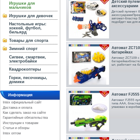
Детский пулем
Игрушки для
аксессуарами
мальчиков
Детский пулемет 
аксессуарами Пре
Игрушки для девочек
автомат-бластер S
подойдет как для и
Настольные игры:
хоккей, футбол,
бильярд
Товары для спорта
Автомат ZC710
Зимний спорт
батарейках
Сигвеи, смартвеи,
Автомат ZC7109 с
электробайки
батарейках бласте
шт, работает на б
Квадрокоптеры
Горки, песочницы,
домики
Автомат FJ555
Информация
Автомат FJ555 пул
Intex официальный сайт
типа ААА, бластер
упакован в коробк
Доставка и оплата
Как сделать заказ на сайте
Гарантийные обязательства
Инструкции к товарам
Статьи и обзоры
Intex оптом