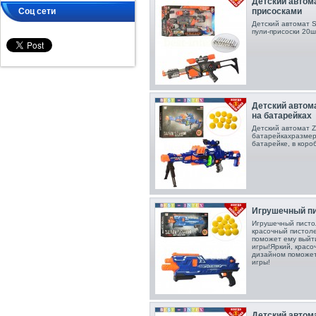
Детский автом
Соц сети
присосками
Детский автомат S
пули-присоски 20шт
Детский автом
на батарейках
Детский автомат Z
батарейках размер 
батарейке, в короб
Игрушечный пи
Игрушечный писто
красочный пистол
поможет ему выйт
игры! Яркий, крас
дизайном поможет
игры!
Детский автом