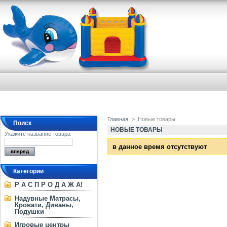
Главная
>
Новые товары
Поиск
НОВЫЕ ТОВАРЫ
Укажите название товара
в данное время отсутствуют
Категории
Р А С П Р О Д А Ж А!
Надувные Матрасы,
Кровати, Диваны,
Подушки
Игровые центры