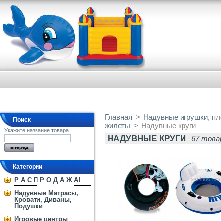
Главная
>
Надувные игрушки, пло
Поиск
жилеты
>
Надувные круги
Укажите название товара
НАДУВНЫЕ КРУГИ
67 това
Категории
Р А С П Р О Д А Ж А!
Надувные Матрасы,
Кровати, Диваны,
Подушки
Игровые центры