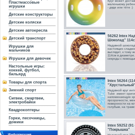
Круг может достав
Пластмассовые
маленькому ребенк
игрушки
- дяде или тёте :)
Детские конструкторы
Детские коляски
Детские автокресла
56262 Intex На
Детский транспорт
Шоколад" 114
Надувной шоколад
Игрушки для
настоящих сладкое
мальчиков
выглядит, к тому 
114см в диаметре.
Игрушки для девочек
секунды с помощью
Настольные игры:
хоккей, футбол,
бильярд
Intex 56264 (11
Товары для спорта
"Хрустальный
Зимний спорт
Надувной круг инт
Tube имеет ориги
напоминающую хру
Сигвеи, смартвеи,
прозрачности, мен
электробайки
поверхности на ко
голубым, на траве
Квадрокоптеры
Горки, песочницы,
домики
Intex 59252 (91
"Покрышка"
Информация
Надувной круг "По