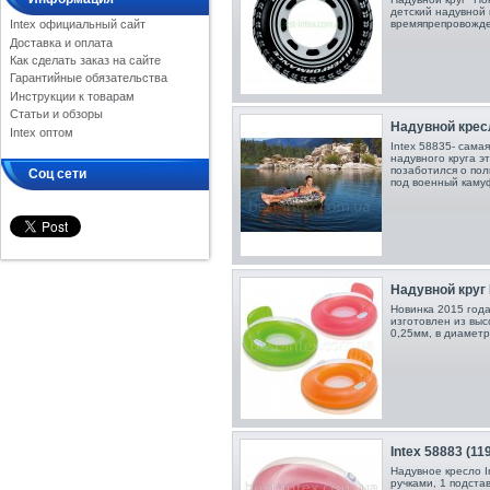
детский надувной 
времяпрепровожде
Intex официальный сайт
Доставка и оплата
Как сделать заказ на сайте
Гарантийные обязательства
Инструкции к товарам
Статьи и обзоры
Надувной кресл
Intex оптом
Intex 58835 - сам
надувного круга э
позаботился о по
Соц сети
под военный каму
Надувной круг I
Новинка 2015 года
изготовлен из выс
0,25мм, в диаметр
Intex 58883 (1
Надувное кресло I
ручками, 1 подста