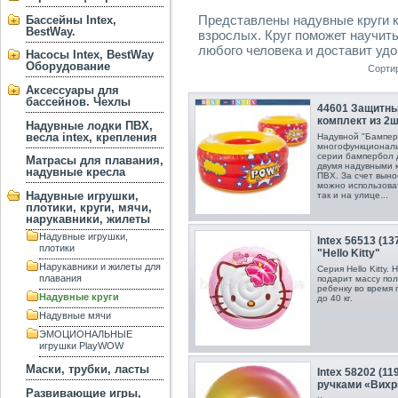
Представлены надувные круги к
Бассейны Intex,
BestWay.
взрослых. Круг поможет научить
любого человека и доставит удо
Насосы Intex, BestWay
Оборудование
Сорти
Аксессуары для
бассейнов. Чехлы
44601 Защитный
комплект из 2шт,
Надувные лодки ПВХ,
весла intex, крепления
Надувной "Бампер"
многофункциональ
серии бампербол д
Матрасы для плавания,
двумя надувными к
надувные кресла
ПВХ. За счет выно
можно использоват
Надувные игрушки,
так и на улице...
плотики, круги, мячи,
нарукавники, жилеты
Надувные игрушки,
Intex 56513 (13
плотики
"Hello Kitty"
Нарукавники и жилеты для
Серия Hello Kitty.
плавания
подарит массу по
ребенку во время 
Надувные круги
до 40 кг.
Надувные мячи
ЭМОЦИОНАЛЬНЫЕ
игрушки PlayWOW
Маски, трубки, ласты
Intex 58202 (11
ручками «Вихр
Развивающие игры,