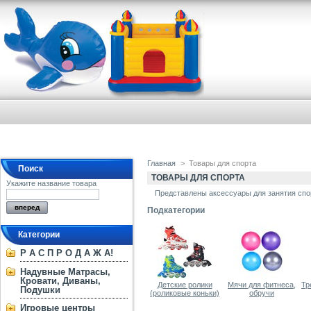
Главная
>
Товары для спорта
Поиск
ТОВАРЫ ДЛЯ СПОРТА
Укажите название товара
Представлены аксессуары для занятия спо
Подкатегории
Категории
Р А С П Р О Д А Ж А!
Надувные Матрасы,
Кровати, Диваны,
Детские ролики
Мячи для фитнеса,
Тр
Подушки
(роликовые коньки)
обручи
Игровые центры