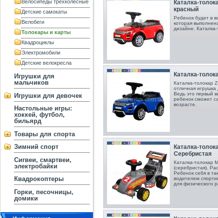
Велосипеды трехколесные
Каталка-толока
красный
Детские самокаты
Ребенок будет в в
Велобеги
которая выполнен
дизайне. Каталка-т
Толокары и карты
Квадроциклы
Электромобили
Детские велокресла
Каталка-толока
Игрушки для
мальчиков
Каталка-толокар Z
отличная игрушка 
Ведь это первый в
Игрушки для девочек
ребенок сможет са
возрасте.
Настольные игры:
хоккей, футбол,
бильярд
Товары для спорта
Зимний спорт
Каталка-толок
Серебристая
Сигвеи, смартвеи,
Каталка-толокар
электробайки
(серебристая) . Ра
Ребенок себя в та
Квадрокоптеры
водителем спорти
для физического 
Горки, песочницы,
домики