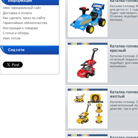
Каталка-толок
Информация
Каталка-толокар M
Intex официальный сайт
для деток от 1 го
Доставка и оплата
будет чувствовать
Отлично подойдет
Как сделать заказ на сайте
малыша.
Гарантийные обязательства
Инструкции к товарам
Статьи и обзоры
Intex оптом
Каталка-толока
Соц сети
красный
Каталка-толокар Z
отличный подарок 
подойдет для самы
мальчишек.
Каталка-толокар
желтый
Каталка-толокар Z
замечательный под
девочки, так и для
Каталка-толокар