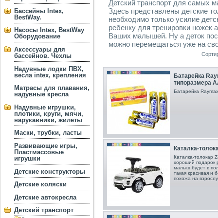
Детский транспорт для самых м
Здесь представлены детские то
Бассейны Intex,
BestWay.
необходимо только усилие детс
ребенку для тренировки ножек 
Насосы Intex, BestWay
Ваших малышей. Ну а деток пос
Оборудование
можно перемещаться уже на сво
Аксессуары для
Сорти
бассейнов. Чехлы
Надувные лодки ПВХ,
весла intex, крепления
Батарейка Raym
типоразмера А
Матрасы для плавания,
Батарейка Raymax
надувные кресла
Надувные игрушки,
плотики, круги, мячи,
нарукавники, жилеты
Маски, трубки, ласты
Развивающие игры,
Каталка-толока
Пластмассовые
Каталка-толокар Z
игрушки
хороший подарок 
малыш будет в пол
Детские конструкторы
такая красивая и 
похожа на взросл
Детские коляски
Детские автокресла
Детский транспорт