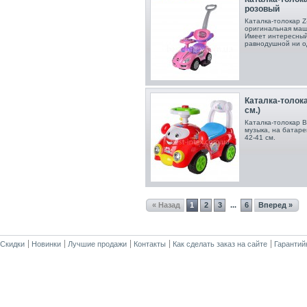
розовый
Каталка-толокар Z
оригинальная маши
Имеет интересный 
равнодушной ни о
Каталка-толока
см.)
Каталка-толокар B
музыка, на батаре
42-41 см.
« Назад
1
2
3
6
Вперед »
...
Скидки
Новинки
Лучшие продажи
Контакты
Как сделать заказ на сайте
Гарантий