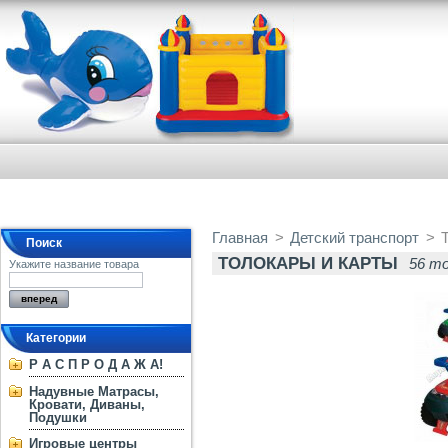
Главная
>
Детский транспорт
>
Поиск
ТОЛОКАРЫ И КАРТЫ
56 т
Укажите название товара
Категории
Р А С П Р О Д А Ж А!
Надувные Матрасы,
Кровати, Диваны,
Подушки
Игровые центры