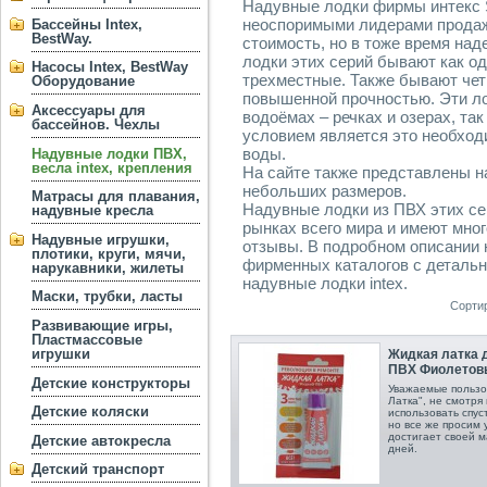
Надувные лодки фирмы интекс 
неоспоримыми лидерами продаж
Бассейны Intex,
BestWay.
стоимость, но в тоже время на
лодки этих серий бывают как о
Насосы Intex, BestWay
трехместные. Также бывают че
Оборудование
повышенной прочностью. Эти ло
Аксессуары для
водоёмах – речках и озерах, так
бассейнов. Чехлы
условием является это необход
воды.
Надувные лодки ПВХ,
весла intex, крепления
На сайте также представлены н
небольших размеров.
Матрасы для плавания,
Надувные лодки из ПВХ этих се
надувные кресла
рынках всего мира и имеют мно
Надувные игрушки,
отзывы. В подробном описании 
плотики, круги, мячи,
фирменных каталогов с детальн
нарукавники, жилеты
надувные лодки intex.
Маски, трубки, ласты
Сорти
Развивающие игры,
Пластмассовые
игрушки
Жидкая латка д
ПВХ Фиолетов
Детские конструкторы
Уважаемые пользо
Латка", не смотря
Детские коляски
использовать спус
но все же просим 
достигает своей м
Детские автокресла
дней.
Детский транспорт