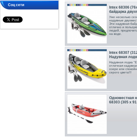
Соц сети
Intex 68306 (7
байдарка двухм
Уже несколько сез
надувные двухмест
Эти надувная бай
отлично и пользу
людей, предпочит
на воде.
Intex 68307 (31
Надувная лодка
Надувная лодка "Ex
отличная надувна
озере или спокойн
серого цвета!!!
Одноместная н
68303 (305 x 91 