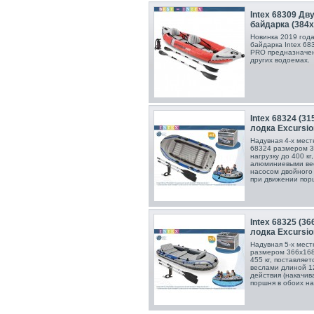
Intex 68309 Дв
байдарка (384х
Новинка 2019 год
байдарка Intex 6
PRO предназначена
других водоемах.
Intex 68324 (3
лодка Excursio
Надувная 4-х местн
68324 размером 3
нагрузку до 400 кг
алюминиевыми вес
насосом двойного 
при движении порш
Intex 68325 (3
лодка Excursio
Надувная 5-х местн
размером 366х168
455 кг, поставляе
веслами длиной 1
действия (накачи
поршня в обоих на