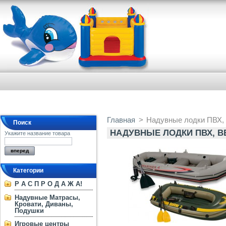
Главная
>
Надувные лодки ПВХ, в
Поиск
НАДУВНЫЕ ЛОДКИ ПВХ, ВЕ
Укажите название товара
Категории
Р А С П Р О Д А Ж А!
Надувные Матрасы,
Кровати, Диваны,
Подушки
Игровые центры