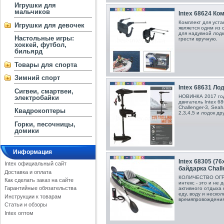
Игрушки для
мальчиков
Intex 68624 Ко
Комплект для уста
Игрушки для девочек
является одим из 
для надувной лодк
Настольные игры:
грести вручную.
хоккей, футбол,
бильярд
Товары для спорта
Зимний спорт
Intex 68631 Л
Сигвеи, смартвеи,
НОВИНКА 2017 го
электробайки
двигатель Intex 68
Challenger-3, Seaha
Квадрокоптеры
2,3,4,5 и лодок д
Горки, песочницы,
домики
Информация
Intex 68305 (7
Intex официальный сайт
байдарка Challe
Доставка и оплата
КОЛИЧЕСТВО ОГРА
Как сделать заказ на сайте
интекс - это и не
Гарантийные обязательства
активного отдыха 
еду, воду и неско
Инструкции к товарам
времяпровождени
Статьи и обзоры
Intex оптом