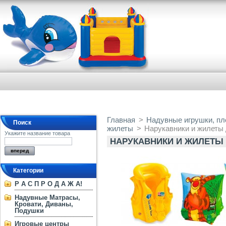
Главная
>
Надувные игрушки, пло
Поиск
жилеты
>
Нарукавники и жилеты
Укажите название товара
НАРУКАВНИКИ И ЖИЛЕТЫ
Категории
Р А С П Р О Д А Ж А!
Надувные Матрасы,
Кровати, Диваны,
Подушки
Игровые центры