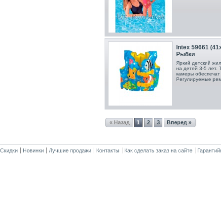
Intex 59661 (4
Рыбки
Яркий детский жил
на детей 3-5 лет.
камеры обеспечат 
Регулируемые ре
« Назад
1
2
3
Вперед »
Скидки
Новинки
Лучшие продажи
Контакты
Как сделать заказ на сайте
Гарантий