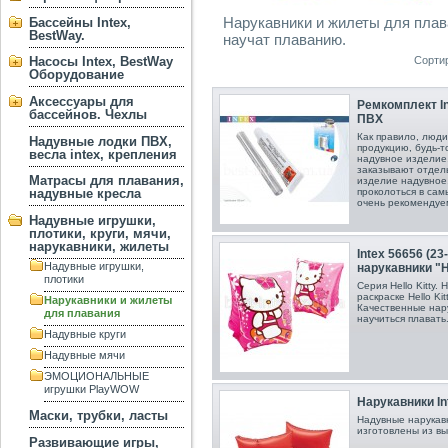
Нарукавники и жилеты для плав
Бассейны Intex,
BestWay.
научат плаванию.
Сорти
Насосы Intex, BestWay
Оборудование
Аксессуары для
Ремкомплект In
бассейнов. Чехлы
ПВХ
Как правило, люди
Надувные лодки ПВХ,
продукцию, будь-т
весла intex, крепления
надувное изделие
заказывают отдель
Матрасы для плавания,
изделие надувное
надувные кресла
проколоться в са
очень рекомендуе
Надувные игрушки,
плотики, круги, мячи,
нарукавники, жилеты
Intex 56656 (2
Надувные игрушки,
нарукавники "He
плотики
Серия Hello Kitty.
раскраске Hello Ki
Нарукавники и жилеты
Качественные нар
для плавания
научиться плавать
Надувные круги
Надувные мячи
ЭМОЦИОНАЛЬНЫЕ
игрушки PlayWOW
Нарукавники In
Маски, трубки, ласты
Надувные нарукавн
изготовлены из в
Развивающие игры,