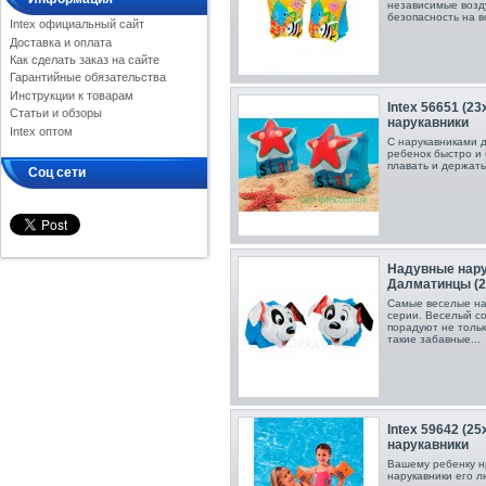
независимые возд
безопасность на 
Intex официальный сайт
Доставка и оплата
Как сделать заказ на сайте
Гарантийные обязательства
Инструкции к товарам
Inteх 56651 (2
Статьи и обзоры
нарукавники
Intex оптом
С нарукавниками д
ребенок быстро и 
плавать и держать
Соц сети
Надувные нару
Далматинцы (2
Самые веселые на
серии. Веселый с
порадуют не тольк
такие забавные...
Intex 59642 (2
нарукавники
Вашему ребенку нр
нарукавники его л