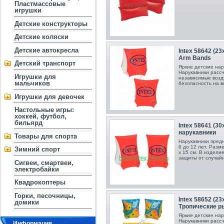
Пластмассовые
игрушки
Детские конструкторы
Детские коляски
Детские автокресла
Intex 58642 (2
Arm Bands
Детский транспорт
Яркие детские нар
Нарукавники рассч
Игрушки для
независимые возд
мальчиков
безопасность на 
Игрушки для девочек
Настольные игры:
хоккей, футбол,
бильярд
Intex 58641 (3
нарукавники
Товары для спорта
Нарукавники пред
6 до 12 лет. Разм
Зимний спорт
x 15 см. В издели
защиты от случайн
Сигвеи, смартвеи,
электробайки
Квадрокоптеры
Горки, песочницы,
Intex 58652 (2
домики
Тропические р
Яркие детские нар
Нарукавники рассч
Информация