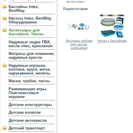
аксессуары
Бассейны Intex,
Подкатегории
BestWay.
Насосы Intex, BestWay
Оборудование
Аксессуары для
бассейнов. Чехлы
Лестницы,наборы
Чехлы к бассейнам
Надувные лодки ПВХ,
для чистки,
весла intex, крепления
освещение
Матрасы для плавания,
надувные кресла
Надувные игрушки,
плотики, круги, мячи,
нарукавники, жилеты
Маски, трубки, ласты
Развивающие игры,
Пластмассовые
игрушки
Детские конструкторы
Детские коляски
Детские автокресла
Детский транспорт