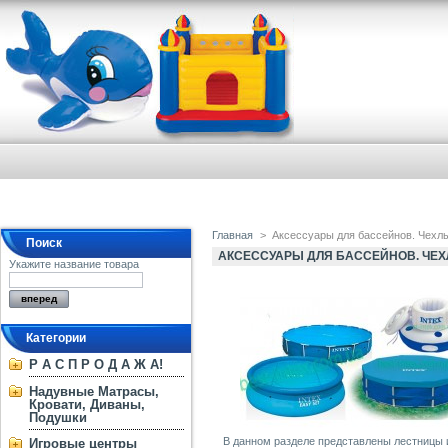
Главная
>
Аксессуары для бассейнов. Чехл
Поиск
АКСЕССУАРЫ ДЛЯ БАССЕЙНОВ. ЧЕ
Укажите название товара
Категории
Р А С П Р О Д А Ж А!
Надувные Матрасы,
Кровати, Диваны,
Подушки
В данном разделе представлены лестницы и
Игровые центры