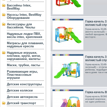
Бассейны Intex,
BestWay.
Насосы Intex, BestWay
Оборудование
Горка-качель 3
Аксессуары для
волнистый спус
бассейнов. Чехлы
Горка-качель 3148
(желто-зеленый) –
Надувные лодки ПВХ,
любой праздник, 
весла intex, крепления
восторге.
Матрасы для плавания,
надувные кресла
Надувные игрушки,
плотики, круги, мячи,
Горка-качель 3
нарукавники, жилеты
волнистый спус
Горка-качель 3148
Маски, трубки, ласты
зеленый) – отличн
ребенка, подойдет
Развивающие игры,
как в доме так и н
Пластмассовые
игрушки
Детские конструкторы
Детские коляски
Горка-качель В
Детские автокресла
Горка-качель ВО90
игровой комплекс,
ни один ребенок.
Детский транспорт