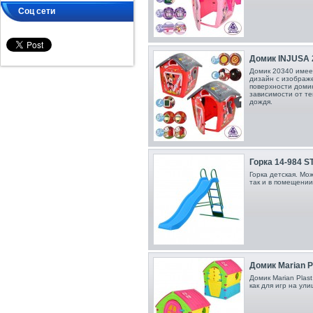
Соц сети
Домик INJUSA 2
Домик 20340 имее
дизайн с изображе
поверхности доми
зависимости от те
дождя.
Горка 14-984 S
Горка детская. Мо
так и в помещении
Домик Marian Pl
Домик Marian Plas
как для игр на ули