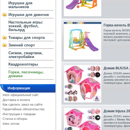
Игрушки для
мальчиков
Игрушки для девочек
Настольные игры:
Горка-качель В
хоккей, футбол,
бильярд
Горка-качель ВО90
игровой комплекс 
можно разместить 
Товары для спорта
послужит для разв
Зимний спорт
Сигвеи, смартвеи,
электробайки
Квадрокоптеры
Домик INJUSA 2
Горки, песочницы,
Домик 20348 имее
домики
дизайн с изображе
домика меняются 
температуры, врем
Информация
Intex официальный сайт
Доставка и оплата
Как сделать заказ на сайте
Гарантийные обязательства
Домик Injusa 20
Инструкции к товарам
Домик 20341 имее
Статьи и обзоры
дизайн с Микки Ма
меняются изображ
Intex оптом
температуры, врем