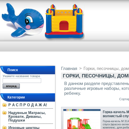
Главная
>
Горки, песочницы, дом
Поиск
ГОРКИ, ПЕСОЧНИЦЫ, ДОМ
Укажите название товара
В данном разделе представлены
различные игровые наборы, кот
ребенку.
Категории
Сорти
Р А С П Р О Д А Ж А!
Горка-качель М
Надувные Матрасы,
волнистый спус
Кровати, Диваны,
Подушки
Горка-качель М 31
спуск (красно-зел
Игровые центры
комплекс, для реб