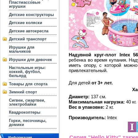
Пластмассовые
игрушки
Детские конструкторы
Детские коляски
Детские автокресла
Детский транспорт
Игрушки для
мальчиков
Надувной круг-плот Intex 56
Игрушки для девочек
ребенка во время купания. Над
иметь опору, с которой можно
Настольные игры:
привлекательный.
хоккей, футбол,
бильярд
Для детей
от 3+ лет.
Товары для спорта
Ха
Зимний спорт
Диаметр:
137 см.
Сигвеи, смартвеи,
Максимальная нагрузка:
40 кг.
электробайки
Вес в упаковке:
2 кг.
Квадрокоптеры
Производитель:
Intex
Горки, песочницы,
домики
Серия "Hello Kitty " та
Информация