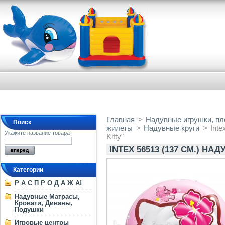
Главная
>
Надувные игрушки, пло
Поиск
жилеты
>
Надувные круги
>
Inte
Укажите название товара
Kitty"
INTEX 56513 (137 СМ.) НА
Категории
Р А С П Р О Д А Ж А!
Надувные Матрасы,
Кровати, Диваны,
Подушки
Игровые центры