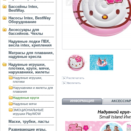
Бассейны Intex,
BestWay.
Насосы Intex, BestWay
Оборудование
Аксессуары для
бассейнов. Чехлы
Надувные лодки ПВХ,
весла intex, крепления
Матрасы для плавания,
надувные кресла
Надувные игрушки,
плотики, круги, мячи,
нарукавники, жилеты
Надувные игрушки,
Распечатать
плотики
Увеличить
Нарукавники и жилеты для
плавания
Надувные круги
ИНФОРМАЦИЯ
АКСЕССУА
Надувные мячи
ЭМОЦИОНАЛЬНЫЕ
Надувной круг-
игрушки PlayWOW
Small Island Ин
Маски, трубки, ласты
Развивающие игры,