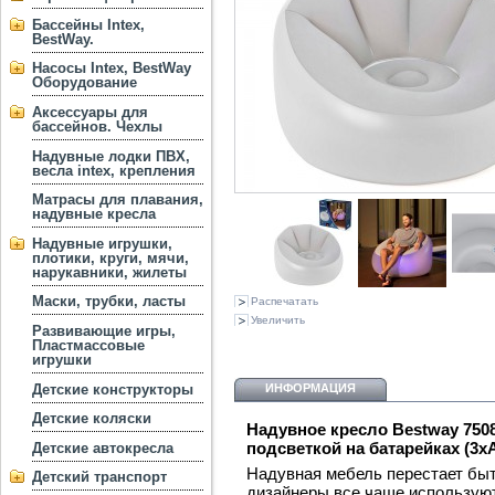
Бассейны Intex,
BestWay.
Насосы Intex, BestWay
Оборудование
Аксессуары для
бассейнов. Чехлы
Надувные лодки ПВХ,
весла intex, крепления
Матрасы для плавания,
надувные кресла
Надувные игрушки,
плотики, круги, мячи,
нарукавники, жилеты
Маски, трубки, ласты
Распечатать
Увеличить
Развивающие игры,
Пластмассовые
игрушки
Детские конструкторы
ИНФОРМАЦИЯ
Детские коляски
Надувное кресло Bestway 75086 
подсветкой на батарейках (3х
Детские автокресла
Надувная мебель перестает быт
Детский транспорт
дизайнеры все чаще используют