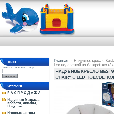
Главная
>
Надувное кресло Bestwa
Поиск
Led подсветкой на батарейках (3
Укажите название товара
НАДУВНОЕ КРЕСЛО BESTWAY
CHAIR" С LED ПОДСВЕТКО
Категории
Р А С П Р О Д А Ж А!
Надувные Матрасы,
Кровати, Диваны,
Подушки
Игровые центры