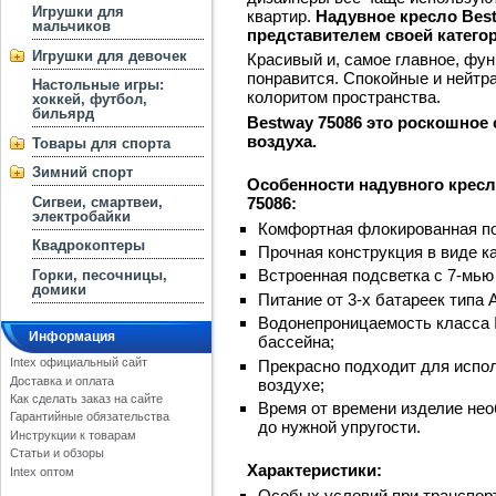
Игрушки для
квартир.
Надувное кресло Bes
мальчиков
представителем своей категор
Игрушки для девочек
Красивый и, самое главное, фу
понравится. Спокойные и нейтр
Настольные игры:
колоритом пространства.
хоккей, футбол,
бильярд
Bestway 75086 это роскошное
воздуха.
Товары для спорта
Зимний спорт
Особенности надувного кресла
Сигвеи, смартвеи,
75086:
электробайки
Комфортная флокированная по
Квадрокоптеры
Прочная конструкция в виде к
Встроенная подсветка с 7-мью
Горки, песочницы,
домики
Питание от 3-х батареек типа 
Водонепроницаемость класса I
Информация
бассейна;
Intex официальный сайт
Прекрасно подходит для испо
Доставка и оплата
воздухе;
Как сделать заказ на сайте
Время от времени изделие нео
Гарантийные обязательства
до нужной упругости.
Инструкции к товарам
Статьи и обзоры
Характеристики:
Intex оптом
Особых условий при транспорт