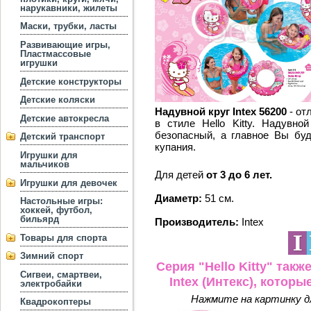
нарукавники, жилеты
Маски, трубки, ласты
Развивающие игры,
Пластмассовые
игрушки
Детские конструкторы
Детские коляски
Надувной круг Intex 56200
- от
Детские автокресла
в стиле Hello Kitty. Надувно
безопасный, а главное Вы буд
Детский транспорт
купания.
Игрушки для
мальчиков
Для детей
от 3 до 6 лет.
Игрушки для девочек
Диаметр:
51 см.
Настольные игры:
хоккей, футбол,
бильярд
Производитель:
Intex
Товары для спорта
Зимний спорт
Серия "Hello Kitty " та
Сигвеи, смартвеи,
Intex (Интекс), котор
электробайки
Нажмите на картинку дл
Квадрокоптеры