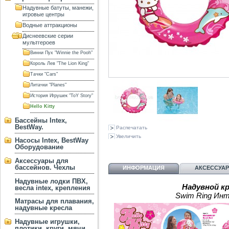
Надувные батуты, манежи,
игровые центры
Водные аттракционы
Диснеевские серии
мультгероев
Винни Пух "Winnie the Pooh"
Король Лев "The Lion King"
Тачки "Cars"
Литачки "Planes"
История Игрушек "ToY Story"
Hello Kitty
Бассейны Intex,
BestWay.
Распечатать
Увеличить
Насосы Intex, BestWay
Оборудование
Аксессуары для
бассейнов. Чехлы
ИНФОРМАЦИЯ
АКСЕССУА
Надувные лодки ПВХ,
Надувной кру
весла intex, крепления
Swim Ring
Инте
Матрасы для плавания,
надувные кресла
Надувные игрушки,
плотики, круги, мячи,