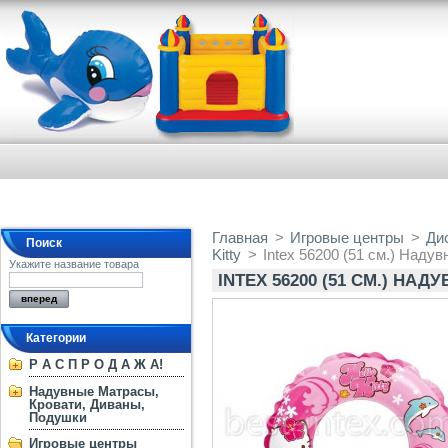
Главная
>
Игровые центры
>
Ди
Поиск
Kitty
>
Intex 56200 (51 см.) Надувно
Укажите название товара
INTEX 56200 (51 СМ.) НАД
Категории
Р А С П Р О Д А Ж А!
Надувные Матрасы,
Кровати, Диваны,
Подушки
Игровые центры